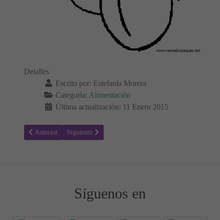
Detalles
Escrito por:
Estefanía Morera
Categoría:
Alimentación
Última actualización: 11 Enero 2015
Artículo anterior: Colorear Alimentos 30 - Frutas
Artículo siguiente: Colorear Alimentos 28 - Frutas
Anterior
Siguiente
Síguenos en