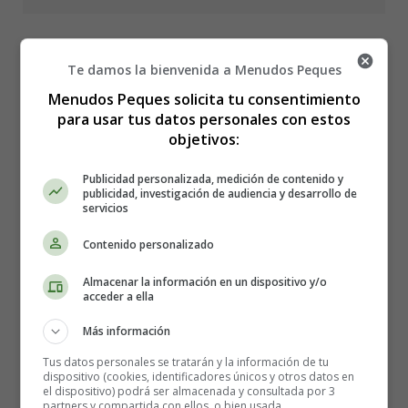
Te damos la bienvenida a Menudos Peques
Colorear Alimentos 29 -
Menudos Peques solicita tu consentimiento
para usar tus datos personales con estos
Frutas
objetivos:
Publicidad personalizada, medición de contenido y
publicidad, investigación de audiencia y desarrollo de
Lámina para imprimir y
servicios
colorear Alimentos - día de la
Contenido personalizado
Almacenar la información en un dispositivo y/o
Alimentación.
acceder a ella
Más información
Para imprimir la lámina de colorear, es mejor guardarla
Tus datos personales se tratarán y la información de tu
primero en el ordenador.
dispositivo (cookies, identificadores únicos y otros datos en
el dispositivo) podrá ser almacenada y consultada por 3
partners y compartida con ellos, o bien usada