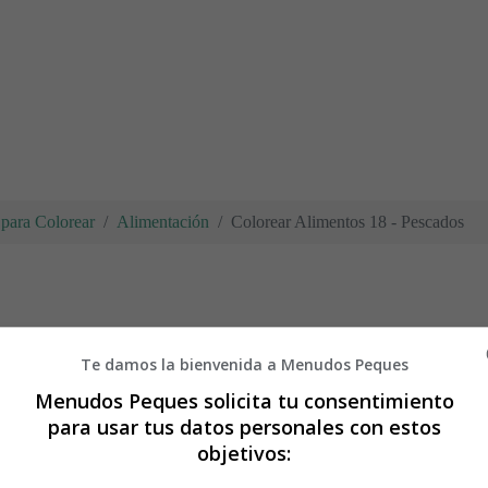
para Colorear
Alimentación
Colorear Alimentos 18 - Pescados
- Pescados
Te damos la bienvenida a Menudos Peques
Menudos Peques solicita tu consentimiento
rimir y colorear Alimentos - día de 
para usar tus datos personales con estos
objetivos:
 imprimir la lámina de colorear, es mejor guardarla primero en el orden