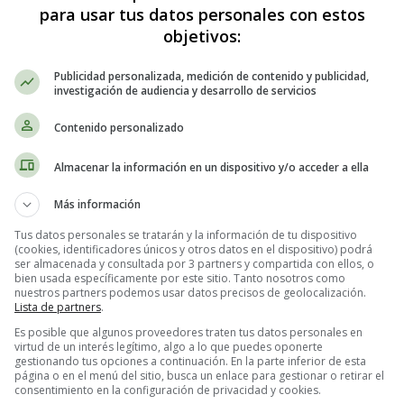
 imprimir la lámina de colorear, es mejor guardarla primero en el orden
para usar tus datos personales con estos
objetivos:
Lámina algas y corales 04 - Fondo marino.
Publicidad personalizada, medición de contenido y publicidad,
investigación de audiencia y desarrollo de servicios
Contenido personalizado
Almacenar la información en un dispositivo y/o acceder a ella
Más información
Tus datos personales se tratarán y la información de tu dispositivo
(cookies, identificadores únicos y otros datos en el dispositivo) podrá
ser almacenada y consultada por 3 partners y compartida con ellos, o
bien usada específicamente por este sitio. Tanto nosotros como
nuestros partners podemos usar datos precisos de geolocalización.
Lista de partners
.
Es posible que algunos proveedores traten tus datos personales en
virtud de un interés legítimo, algo a lo que puedes oponerte
gestionando tus opciones a continuación. En la parte inferior de esta
página o en el menú del sitio, busca un enlace para gestionar o retirar el
consentimiento en la configuración de privacidad y cookies.