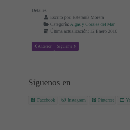
Detalles
Escrito por:
Estefanía Morera
Categoría:
Algas y Corales del Mar
Última actualización: 12 Enero 2016
Artículo anterior: Colorear Fondos Marinos 05
Artículo siguiente: Colorear Fondos Marino
Anterior
Siguiente
Síguenos en
Facebook
Instagram
Pinterest
Y