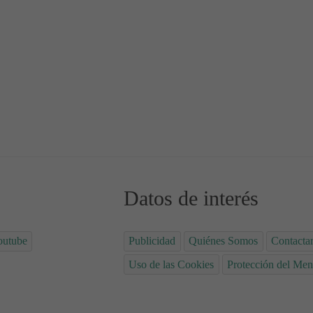
s 03
Datos de interés
outube
Publicidad
Quiénes Somos
Contacta
Uso de las Cookies
Protección del Men