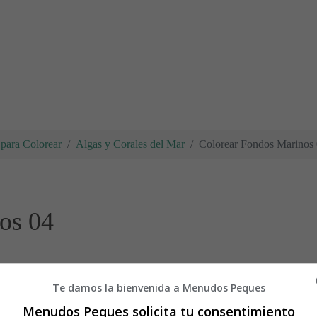
para Colorear
Algas y Corales del Mar
Colorear Fondos Marinos
os 04
na para imprimir y colorear de fondos marinos, algas y cor
Te damos la bienvenida a Menudos Peques
Menudos Peques solicita tu consentimiento