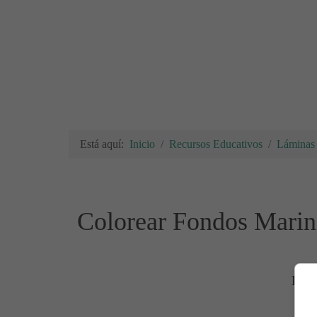
Está aquí:
Inicio
Recursos Educativos
Láminas 
Colorear Fondos Marin
Lámi