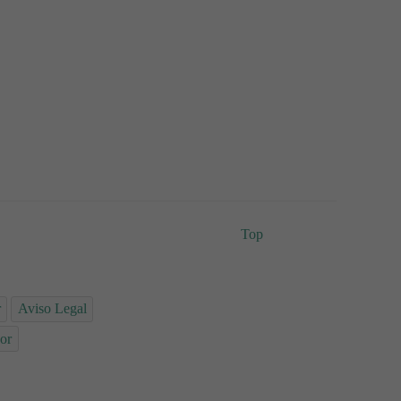
Top
r
Aviso Legal
or