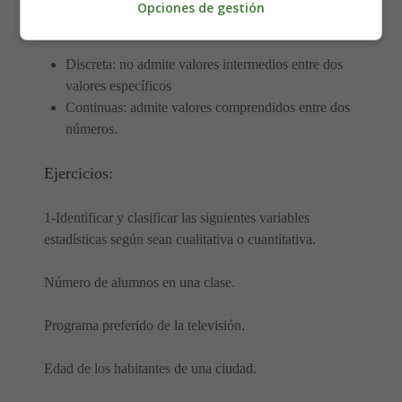
Opciones de gestión
Cuantitativa:
se expresa mediante un número.
Discreta: no admite valores intermedios entre dos
valores específicos
Continuas: admite valores comprendidos entre dos
números.
Ejercicios:
1-Identificar y clasificar las siguientes variables
estadísticas según sean cualitativa o cuantitativa.
Número de alumnos en una clase.
Programa preferido de la televisión.
Edad de los habitantes de una ciudad.