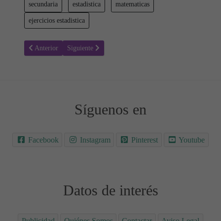
secundaria
estadistica
matematicas
ejercicios estadistica
Artículo anterior: La Encuesta - Estadística
Artículo siguiente: Operaciones con números enteros
Anterior
Siguiente
Síguenos en
Facebook
Instagram
Pinterest
Youtube
Datos de interés
Publicidad
Quiénes Somos
Contactar
Aviso Legal