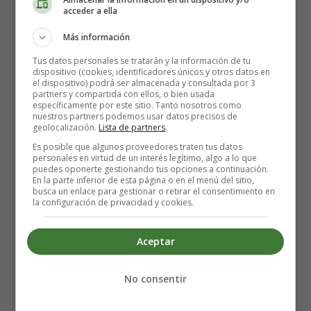
acceder a ella
Aplicaciones: En la agricultura, física, química, biología,
Más información
pedagogía, medicina, Tiempo meteorológico, producción
Tus datos personales se tratarán y la información de tu
en serie y control de calidad, etc.
dispositivo (cookies, identificadores únicos y otros datos en
el dispositivo) podrá ser almacenada y consultada por 3
partners y compartida con ellos, o bien usada
Limitaciones: Errores en los instrumentos de medida e
específicamente por este sitio. Tanto nosotros como
imposibilidad de repetir la observación en idénticas
nuestros partners podemos usar datos precisos de
geolocalización.
condiciones.
Lista de partners
.
Es posible que algunos proveedores traten tus datos
personales en virtud de un interés legítimo, algo a lo que
Método estadístico: Recopilación de datos, ordenación y
puedes oponerte gestionando tus opciones a continuación.
análisis, obtención de conclusiones. Toma de decisiones.
En la parte inferior de esta página o en el menú del sitio,
busca un enlace para gestionar o retirar el consentimiento en
la configuración de privacidad y cookies.
Variable estadística
: Cada una de las características que
estudiamos en un colectivo.
Aceptar
Puede ser:
No consentir
Cualitativa:
modalidades no númericas en las que
existe un orden.