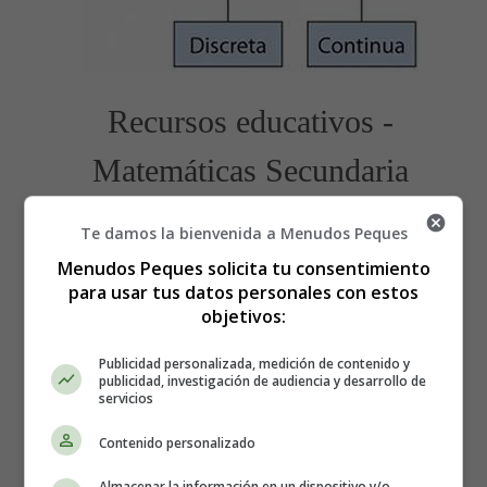
Recursos educativos -
Matemáticas Secundaria
- Estadística
Te damos la bienvenida a Menudos Peques
Menudos Peques solicita tu consentimiento
Recursos educativos
-
Fichas didácticas
para usar tus datos personales con estos
objetivos:
Variable estadística
Publicidad personalizada, medición de contenido y
publicidad, investigación de audiencia y desarrollo de
Esquema: Aplicaciones, método y variable.
servicios
Contenido personalizado
¿Qué es? Ciencia independiente con la que se
estudian,
se interpretan y se obtiene datos
.
Almacenar la información en un dispositivo y/o