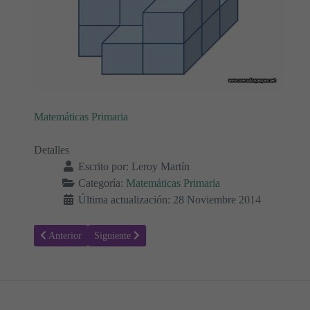
Matemáticas Primaria
Detalles
Escrito por:
Leroy Martín
Categoría:
Matemáticas Primaria
Última actualización: 28 Noviembre 2014
Artículo anterior: Taller de Matemáticas 24
Artículo siguiente: Taller de matemáticas 22
Anterior
Siguiente