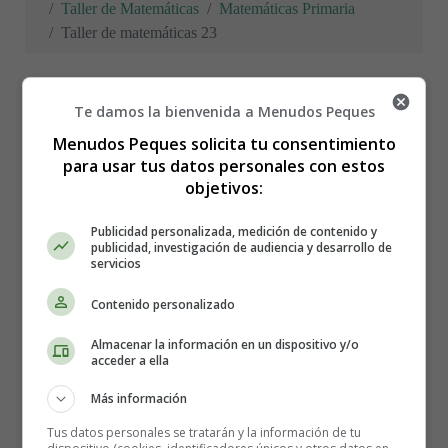
Taller de Matemáticas
Matemáticas Primaria
Taller de matemáticas 23
Te damos la bienvenida a Menudos Peques
Taller de matemáticas 23
Menudos Peques solicita tu consentimiento
para usar tus datos personales con estos
objetivos:
Recursos Educativos -
Publicidad personalizada, medición de contenido y
publicidad, investigación de audiencia y desarrollo de
Matemáticas Primaria
-
servicios
Cuentacubos
Contenido personalizado
Almacenar la información en un dispositivo y/o
acceder a ella
Recursos educativos
-
Fichas didácticas
Más información
¿Cuántos cubos crees qué hay en cada grupo? Recuerda
Tus datos personales se tratarán y la información de tu
que hay cubos por debajo y por detrás.