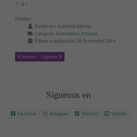
7 - 4 =
Detalles
Escrito por:
Estefanía Morera
Categoría:
Matemáticas Primaria
Última actualización: 28 Noviembre 2014
Artículo anterior: Taller de matemáticas 15
Artículo siguiente: Taller de matemáticas 13
Anterior
Siguiente
Síguenos en
Facebook
Instagram
Pinterest
Youtube