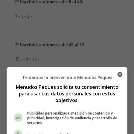
1º Escribe los números del 0 al 40.
0 - 1 - 2 -
2º Escribe los números del 45 al 15.
45 - 44 - 43 -
Te damos la bienvenida a Menudos Peques
Menudos Peques solicita tu consentimiento
3º Escribe los números desde el 0 hasta el 48 de 2 en
para usar tus datos personales con estos
2.
objetivos:
0 - 2 - 4 -
Publicidad personalizada, medición de contenido y
publicidad, investigación de audiencia y desarrollo de
servicios