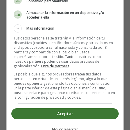
Contenido personalizado
4º Ordena los siguientes números de menor a mayor.
Almacenar la información en un dispositivo y/o
acceder a ella
8 - 3 - 15 - 38 - 16 - 3 - 11 - 15 -25 - 30
Más información
Tus datos personales se tratarán y la información de tu
dispositivo (cookies, identificadores únicos y otros datos en
5º Ordena los siguientes números de mayor a menor.
el dispositivo) podrá ser almacenada y consultada por 3
partners y compartida con ellos, o bien usada
específicamente por este sitio. Tanto nosotros como
38 - 20 - 30 - 10 - 5 - 29 - 18 - 15 - 14 - 7
nuestros partners podemos usar datos precisos de
geolocalización.
Lista de partners
.
Es posible que algunos proveedores traten tus datos
personales en virtud de un interés legítimo, algo a lo que
puedes oponerte gestionando tus opciones a continuación.
6º Realiza las siguientes sumas:
En la parte inferior de esta página o en el menú del sitio,
busca un enlace para gestionar o retirar el consentimiento en
la configuración de privacidad y cookies.
5 + 4 =
Aceptar
4 + 2 =
No consentir
8 + 5 =