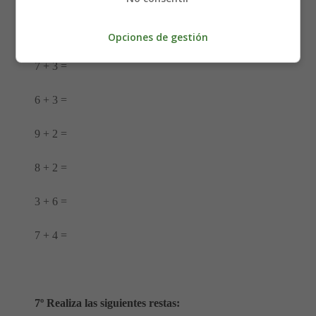
4 + 3 =
Opciones de gestión
7 + 3 =
6 + 3 =
9 + 2 =
8 + 2 =
3 + 6 =
7 + 4 =
7º Realiza las siguientes restas: