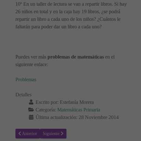
10º En un taller de lectura se van a repartir libros. Si hay
26 niños en total y en la caja hay 19 libros, ¿se podrá
repartir un libro a cada uno de los niños? ¿Cuántos le
faltarán para poder dar un libro a cada uno?
Puedes ver más
problemas de matemáticas
en el
siguiente enlace:
Problemas
Detalles
Escrito por:
Estefanía Morera
Categoría:
Matemáticas Primaria
Última actualización: 28 Noviembre 2014
Artículo anterior: Taller de matemáticas 18
Artículo siguiente: Problemas 45 - Sumar y restar
Anterior
Siguiente