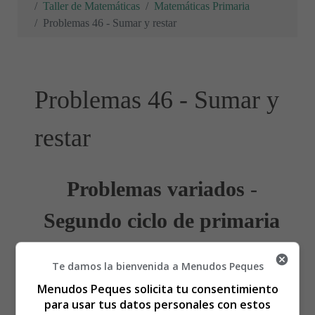
Taller de Matemáticas
Matemáticas Primaria
Problemas 46 - Sumar y restar
Problemas 46 - Sumar y
restar
Problemas variados
-
Segundo ciclo de primaria
Recursos educativos
-
Fichas didácticas
Te damos la bienvenida a Menudos Peques
Menudos Peques solicita tu consentimiento
Para imprimir los
problemas
, copiarlos en un documento
para usar tus datos personales con estos
de texto.