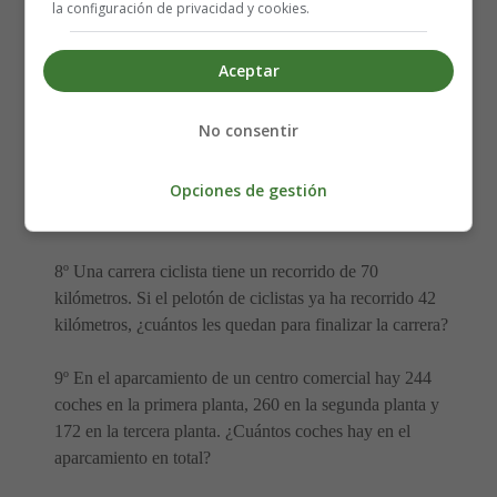
la configuración de privacidad y cookies.
6º Para un estreno de cine se han vendido 1.464 entradas.
Si la capacidad del auditorio donde se va a celebrar el
Aceptar
concierto es de 1.700 personas, ¿cuántas entradas
quedarán por vender todavía?
No consentir
7º En un colegio hay 450 alumnos y alumnas. 123 han
Opciones de gestión
bajado al patio para hacer gimnasia. ¿Cuántos niños y
niñas quedan en las clases?
8º Una carrera ciclista tiene un recorrido de 70
kilómetros. Si el pelotón de ciclistas ya ha recorrido 42
kilómetros, ¿cuántos les quedan para finalizar la carrera?
9º En el aparcamiento de un centro comercial hay 244
coches en la primera planta, 260 en la segunda planta y
172 en la tercera planta. ¿Cuántos coches hay en el
aparcamiento en total?