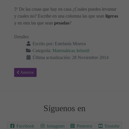
5º De las cosas que hay en casa ¿Cuales puedes levantar
y cuales no? Escribe en una columna las que sean
ligeras
y en otra las que sean
pesadas
?
Detalles
Escrito por:
Estefanía Morera
Categoría:
Matemáticas Infantil
Última actualización: 28 Noviembre 2014
Artículo anterior: Agrupar elementos
Anterior
Síguenos en
Facebook
Instagram
Pinterest
Youtube