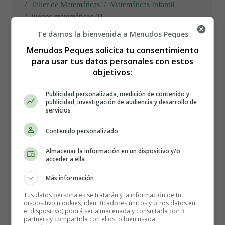
Taller de Matemáticas
Matemáticas Infantil
Juegos matemáticos 01
Te damos la bienvenida a Menudos Peques
Menudos Peques solicita tu consentimiento
para usar tus datos personales con estos
Juegos matemáticos 01
objetivos:
Publicidad personalizada, medición de contenido y
publicidad, investigación de audiencia y desarrollo de
Juegos de Matemáticas - El
servicios
peso de las personas y las
Contenido personalizado
cosas - Pesar
Almacenar la información en un dispositivo y/o
acceder a ella
Más información
Recursos educativos
-
Fichas didácticas
Tus datos personales se tratarán y la información de tu
dispositivo (cookies, identificadores únicos y otros datos en
Pide ayuda a mamá y papá.
el dispositivo) podrá ser almacenada y consultada por 3
partners y compartida con ellos, o bien usada