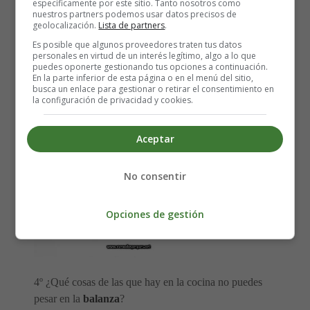
específicamente por este sitio. Tanto nosotros como
1º Pesa a cada uno de los miembros de tu familia
nuestros partners podemos usar datos precisos de
¿Cuánto pesan? ¿Quién pesa más? ¿Quién menos?
geolocalización.
Lista de partners
.
Es posible que algunos proveedores traten tus datos
personales en virtud de un interés legítimo, algo a lo que
2º ¿Qué
pesa
más un
kilo
de peras o un kilo de pasta?
puedes oponerte gestionando tus opciones a continuación.
En la parte inferior de esta página o en el menú del sitio,
busca un enlace para gestionar o retirar el consentimiento en
3º ¿Qué cosas de la cocina puedes
pesar
con una
la configuración de privacidad y cookies.
balanza como está?
Aceptar
No consentir
Opciones de gestión
4º ¿Qué cosas de las que hay en la cocina no puedes
pesar en la
balanza
?