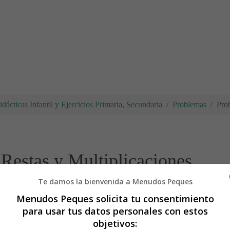
dácticas Infantil y Ejercicios Primaria, Secundaria
Problemas
Pro
Restas y Multiplicaciones
Te damos la bienvenida a Menudos Peques
Fichas con
problemas
de matemática
Menudos Peques solicita tu consentimiento
para usar tus datos personales con estos
objetivos:
Recursos educativos
-
Fichas didácticas