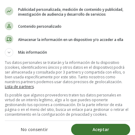
Publicidad personalizada, medición de contenido y publicidad,
Taller de matemáticas
.
Problemas de sumar, restar y multiplicar
.
investigación de audiencia y desarrollo de servicios
Contenido personalizado
 tenía 784 vacas y vendió a otra granja 243. ¿Cuántas vacas se quedó e
Almacenar la información en un dispositivo y/o acceder a ella
Más información
Tus datos personales se tratarán y la información de tu dispositivo
(cookies, identificadores únicos y otros datos en el dispositivo) podrá
ser almacenada y consultada por 3 partners y compartida con ellos, o
bien usada específicamente por este sitio. Tanto nosotros como
nuestros partners podemos usar datos precisos de geolocalización.
Lista de partners
.
Es posible que algunos proveedores traten tus datos personales en
virtud de un interés legítimo, algo a lo que puedes oponerte
gestionando tus opciones a continuación. En la parte inferior de esta
página o en el menú del sitio, busca un enlace para gestionar o retirar el
consentimiento en la configuración de privacidad y cookies.
No consentir
Aceptar