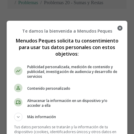
Problemas
Problemas 20 - Sumas y Restas
Te damos la bienvenida a Menudos Peques
Problemas 20 - Sumas y
Menudos Peques solicita tu consentimiento
para usar tus datos personales con estos
Restas
objetivos:
Publicidad personalizada, medición de contenido y
Fichas con problemas de
publicidad, investigación de audiencia y desarrollo de
servicios
matemáticas
Contenido personalizado
Almacenar la información en un dispositivo y/o
Recursos educativos
-
Fichas didácticas
acceder a ella
Más información
Taller de matemáticas
.
Problemas de sumas y
restas variadas
.
Tus datos personales se tratarán y la información de tu
dispositivo (cookies, identificadores únicos y otros datos en