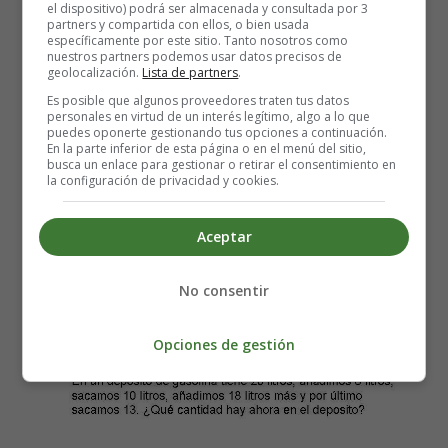
el dispositivo) podrá ser almacenada y consultada por 3
En mi clase habían 35 niños, se marcharon 14 y
partners y compartida con ellos, o bien usada
específicamente por este sitio. Tanto nosotros como
llegaron nuevos 11. ¿Cuántos niños hay ahora en la
nuestros partners podemos usar datos precisos de
clase?.
geolocalización.
Lista de partners
.
Es posible que algunos proveedores traten tus datos
personales en virtud de un interés legítimo, algo a lo que
puedes oponerte gestionando tus opciones a continuación.
En la parte inferior de esta página o en el menú del sitio,
busca un enlace para gestionar o retirar el consentimiento en
la configuración de privacidad y cookies.
Aceptar
No consentir
Opciones de gestión