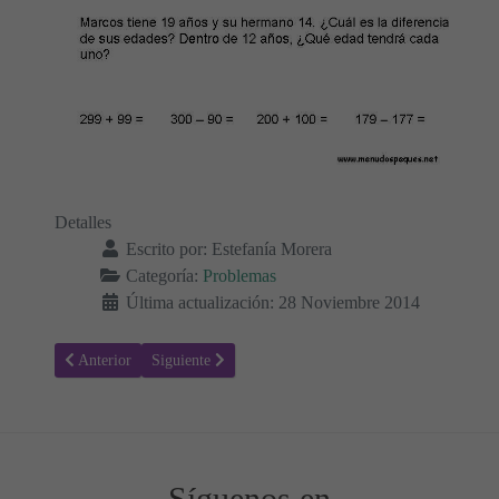
Detalles
Escrito por:
Estefanía Morera
Categoría:
Problemas
Última actualización: 28 Noviembre 2014
Artículo anterior: Problemas 21 - Multiplicaciones
Artículo siguiente: Problemas 19 - Sumas y Restas
Anterior
Siguiente
Síguenos en