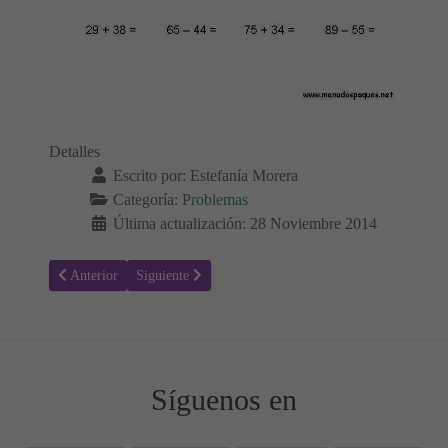
Detalles
Escrito por:
Estefanía Morera
Categoría:
Problemas
Última actualización: 28 Noviembre 2014
Artículo anterior: Problemas 15 - Sumas y Restas
Artículo siguiente: Problemas 13 - Sumas y Restas
Anterior
Siguiente
Síguenos en