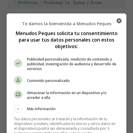
Problemas
Problemas 14 - Sumas y Restas
Te damos la bienvenida a Menudos Peques
Problemas 14 - Sumas y
Menudos Peques solicita tu consentimiento
para usar tus datos personales con estos
objetivos:
Restas
Publicidad personalizada, medición de contenido y
publicidad, investigación de audiencia y desarrollo de
servicios
Fichas con problemas de
Contenido personalizado
matemáticas
Almacenar la información en un dispositivo y/o
acceder a ella
Recursos educativos
-
Fichas didácticas
Más información
Taller de matemáticas
.
Problemas de sumas y
Tus datos personales se tratarán y la información de tu
dispositivo (cookies, identificadores únicos y otros datos en
restas llevando
.
el dispositivo) podrá ser almacenada y consultada por 3