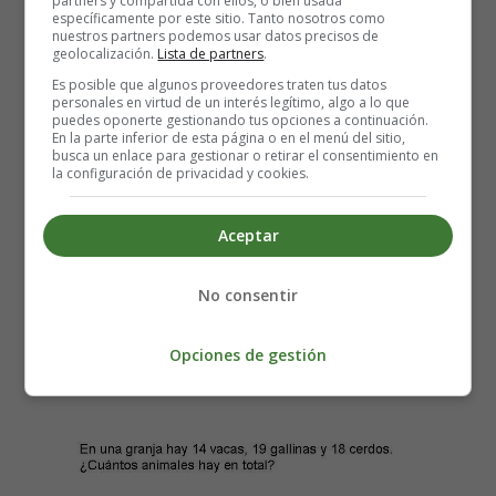
partners y compartida con ellos, o bien usada
específicamente por este sitio. Tanto nosotros como
Si hay 25 peras, 24 manzanas y 15 naranjas.
nuestros partners podemos usar datos precisos de
¿Cuánta fruta hay en total?.
geolocalización.
Lista de partners
.
Es posible que algunos proveedores traten tus datos
personales en virtud de un interés legítimo, algo a lo que
puedes oponerte gestionando tus opciones a continuación.
En la parte inferior de esta página o en el menú del sitio,
busca un enlace para gestionar o retirar el consentimiento en
la configuración de privacidad y cookies.
Aceptar
No consentir
Opciones de gestión