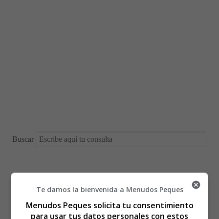
Buscar
Te damos la bienvenida a Menudos Peques
Está aquí:
Inicio
Recursos Educativos
Menudos Peques solicita tu consentimiento
Fichas Didácticas Infantil y Ejercicios Primaria,
para usar tus datos personales con estos
Secundaria