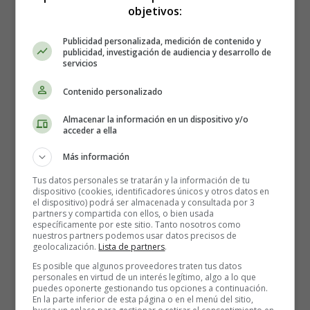
objetivos:
Primeras Operaciones
Sumas y Restas 25
Publicidad personalizada, medición de contenido y
publicidad, investigación de audiencia y desarrollo de
servicios
Sumas y Restas 25
Contenido personalizado
Almacenar la información en un dispositivo y/o
acceder a ella
Primeras operaciones:
Sumas
Más información
y Restas
Tus datos personales se tratarán y la información de tu
dispositivo (cookies, identificadores únicos y otros datos en
el dispositivo) podrá ser almacenada y consultada por 3
Recursos educativos
-
Fichas didácticas
partners y compartida con ellos, o bien usada
específicamente por este sitio. Tanto nosotros como
nuestros partners podemos usar datos precisos de
Cáculo: Aprendiendo a restar
geolocalización.
Lista de partners
.
Es posible que algunos proveedores traten tus datos
personales en virtud de un interés legítimo, algo a lo que
Ejercicios con restas fáciles para los niños que
puedes oponerte gestionando tus opciones a continuación.
están empezando con estas operaciones
.
En la parte inferior de esta página o en el menú del sitio,