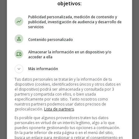
Primeras Operaciones
objetivos:
Sumas y restas 17
Publicidad personalizada, medición de contenido y
publicidad, investigación de audiencia y desarrollo de
servicios
Sumas y restas 17
Contenido personalizado
Almacenar la información en un dispositivo y/o
Primeras operaciones:
Sumas
acceder a ella
Más información
y Restas
Tus datos personales se tratarán y la información de tu
dispositivo (cookies, identificadores únicos y otros datos en
el dispositivo) podrá ser almacenada y consultada por 3
Recursos educativos
-
Fichas didácticas
partners y compartida con ellos, o bien usada
específicamente por este sitio. Tanto nosotros como
nuestros partners podemos usar datos precisos de
Iniciación a las restas
geolocalización.
Lista de partners
.
Es posible que algunos proveedores traten tus datos
Restas fáciles con dibujos para los niños que
personales en virtud de un interés legítimo, algo a lo que
puedes oponerte gestionando tus opciones a continuación.
están empezando a restar
.
En la parte inferior de esta página o en el menú del sitio,
busca un enlace para gestionar o retirar el consentimiento en