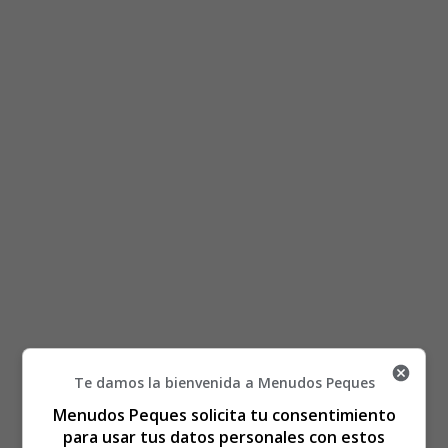
Te damos la bienvenida a Menudos Peques
Está aquí:
Inicio
Recursos Educativos
Fichas Didácticas Infantil y Ejercicios Primaria,
Menudos Peques solicita tu consentimiento
Secundaria
para usar tus datos personales con estos