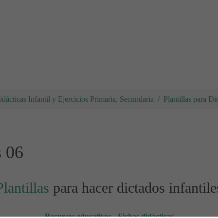
dácticas Infantil y Ejercicios Primaria, Secundaria
Plantillas para Di
s 06
Plantillas
para hacer dictados infantile
Recursos educativos
-
Fichas didácticas