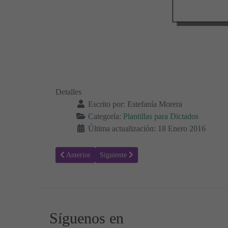
Detalles
Escrito por:
Estefanía Morera
Categoría:
Plantillas para Dictados
Última actualización: 18 Enero 2016
Artículo anterior: Plantillas para Dictados 07
Artículo siguiente: Plantillas para Dictados 
Anterior
Siguiente
Síguenos en