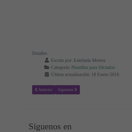
Detalles
Escrito por:
Estefanía Morera
Categoría:
Plantillas para Dictados
Última actualización: 18 Enero 2016
Artículo anterior: Plantillas para Dictados 04
Artículo siguiente: Plantillas para Dictados 
Anterior
Siguiente
Síguenos en