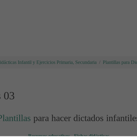
dácticas Infantil y Ejercicios Primaria, Secundaria
Plantillas para Di
s 03
Plantillas
para hacer dictados infantile
Recursos educativos
-
Fichas didácticas