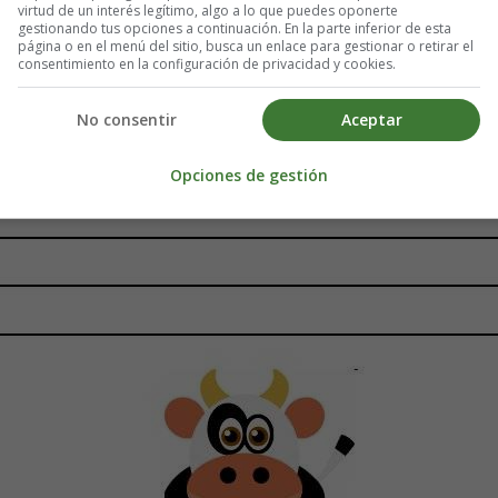
virtud de un interés legítimo, algo a lo que puedes oponerte
gestionando tus opciones a continuación. En la parte inferior de esta
página o en el menú del sitio, busca un enlace para gestionar o retirar el
consentimiento en la configuración de privacidad y cookies.
No consentir
Aceptar
Opciones de gestión