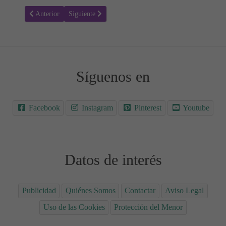
Artículo anterior: Número 3
Artículo siguiente: Globo - Números y colores
Anterior
Siguiente
Síguenos en
Facebook
Instagram
Pinterest
Youtube
Datos de interés
Publicidad
Quiénes Somos
Contactar
Aviso Legal
Uso de las Cookies
Protección del Menor