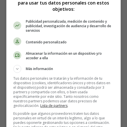
para usar tus datos personales con estos
Números
Tiger - Números y colores
objetivos:
Publicidad personalizada, medición de contenido y
publicidad, investigación de audiencia y desarrollo de
Tiger - Números y
servicios
Contenido personalizado
colores
Almacenar la información en un dispositivo y/o
acceder a ella
Recursos Educativos -
Más información
Tus datos personales se tratarán y la información de tu
Educación Infantil -
Los
dispositivo (cookies, identificadores únicos y otros datos en
el dispositivo) podrá ser almacenada y consultada por 3
partners y compartida con ellos, o bien usada
colores y los números
específicamente por este sitio. Tanto nosotros como
nuestros partners podemos usar datos precisos de
geolocalización.
Lista de partners
.
Dibujo escondido - Colorea según
Es posible que algunos proveedores traten tus datos
personales en virtud de un interés legítimo, algo a lo que
las indicaciones
puedes oponerte gestionando tus opciones a continuación.