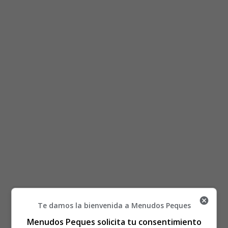
Está aquí:
Inicio
Recursos Educativos
Te damos la bienvenida a Menudos Peques
Fichas Didácticas Infantil y Ejercicios Primaria,
Secundaria
Menudos Peques solicita tu consentimiento