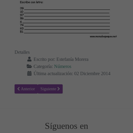
Detalles
Escrito por:
Estefanía Morera
Categoría:
Números
Última actualización: 02 Diciembre 2014
Artículo anterior: Ejercicios con Números 04
Artículo siguiente: Ejercicios con Números 02
Anterior
Siguiente
Síguenos en