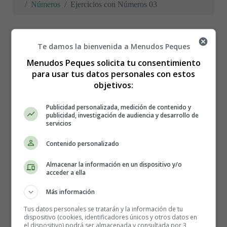
Números
Ejercicios con Números 03
Te damos la bienvenida a Menudos Peques
Ejercicios con Números
Menudos Peques solicita tu consentimiento
para usar tus datos personales con estos
03
objetivos:
Publicidad personalizada, medición de contenido y
publicidad, investigación de audiencia y desarrollo de
Fichas infantiles para trabajar
servicios
con los números naturales
Contenido personalizado
Almacenar la información en un dispositivo y/o
acceder a ella
Recursos educativos - Fichas didácticas
Más información
Fichas con ejercicios
para trabajar los
números
Tus datos personales se tratarán y la información de tu
naturales
:
Ordenar de mayor a menor
y de
menor a
dispositivo (cookies, identificadores únicos y otros datos en
el dispositivo) podrá ser almacenada y consultada por 3
mayor
, colocar los signos
<
,
>
o
=
según correspondan,