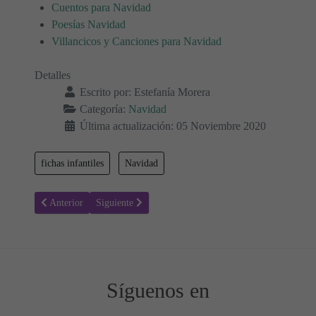
Cuentos para Navidad
Poesías Navidad
Villancicos y Canciones para Navidad
Detalles
Escrito por:
Estefanía Morera
Categoría:
Navidad
Última actualización: 05 Noviembre 2020
fichas infantiles
Navidad
Artículo anterior: Ficha infantil Navidad: laberintos 03
Artículo siguiente: Ficha infantil Navidad: laberintos 0
Anterior
Siguiente
Síguenos en