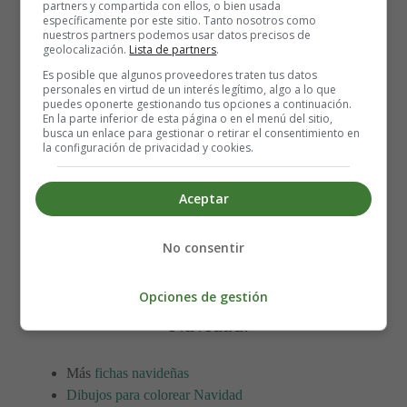
partners y compartida con ellos, o bien usada
específicamente por este sitio. Tanto nosotros como
nuestros partners podemos usar datos precisos de
geolocalización.
Lista de partners
.
Es posible que algunos proveedores traten tus datos
Ficha didáctica para imprimir
personales en virtud de un interés legítimo, algo a lo que
puedes oponerte gestionando tus opciones a continuación.
En la parte inferior de esta página o en el menú del sitio,
sobre la Navidad.
busca un enlace para gestionar o retirar el consentimiento en
la configuración de privacidad y cookies.
Para imprimir la ficha, es mejor guardarla primero en el
Aceptar
ordenador.
No consentir
Fichas infantiles - Encuentra el
camino. Laberintos infantiles para
Opciones de gestión
Navidad.
Más
fichas navideñas
Dibujos para colorear Navidad