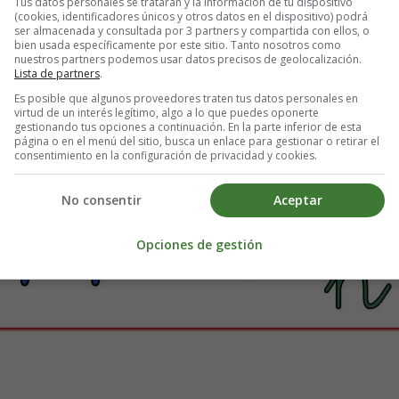
Tus datos personales se tratarán y la información de tu dispositivo
(cookies, identificadores únicos y otros datos en el dispositivo) podrá
ser almacenada y consultada por 3 partners y compartida con ellos, o
Para Imprimir guarda primero la imagen en el PC
bien usada específicamente por este sitio. Tanto nosotros como
nuestros partners podemos usar datos precisos de geolocalización.
Lista de partners
.
Es posible que algunos proveedores traten tus datos personales en
virtud de un interés legítimo, algo a lo que puedes oponerte
gestionando tus opciones a continuación. En la parte inferior de esta
página o en el menú del sitio, busca un enlace para gestionar o retirar el
consentimiento en la configuración de privacidad y cookies.
No consentir
Aceptar
Opciones de gestión