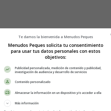
Te damos la bienvenida a Menudos Peques
Menudos Peques solicita tu consentimiento
para usar tus datos personales con estos
dácticas Infantil y Ejercicios Primaria, Secundaria
Lectura
Letra 
objetivos:
Publicidad personalizada, medición de contenido y publicidad,
investigación de audiencia y desarrollo de servicios
ey
Contenido personalizado
Almacenar la información en un dispositivo y/o acceder a ella
os - Lectura - Aprender las letras co
Más información
Hadas