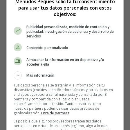
Menudos Peques solicita tu consentimiento
Grafomotricidad
Trazos Horizontales - Caracoles
para usar tus datos personales con estos
objetivos:
Publicidad personalizada, medición de contenido y
Trazos Horizontales -
publicidad, investigación de audiencia y desarrollo de
servicios
Caracoles
Contenido personalizado
Almacenar la información en un dispositivo y/o
acceder a ella
Recursos Educativos -
Más información
Educación Infantil -
Tus datos personales se tratarán y la información de tu
dispositivo (cookies, identificadores únicos y otros datos en
el dispositivo) podrá ser almacenada y consultada por 3
Grafomotricidad
partners y compartida con ellos, o bien usada
específicamente por este sitio. Tanto nosotros como
nuestros partners podemos usar datos precisos de
geolocalización.
Lista de partners
.
Trazos horizontales
. Dibuja el camino que seguirán los
Es posible que algunos proveedores traten tus datos
caracoles al reptar por el suelo.
personales en virtud de un interés legítimo, algo a lo que