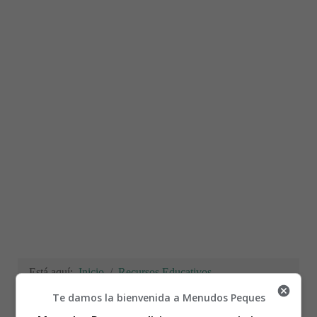
Está aquí:
Inicio
Recursos Educativos
Fichas Didácticas Infantil y Ejercicios Primaria,
Te damos la bienvenida a Menudos Peques
Secundaria