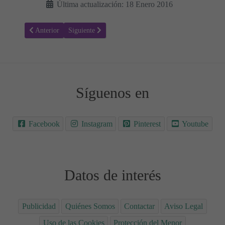
Última actualización: 18 Enero 2016
Artículo anterior: La Tarta - Rellenar con Color sin Salir del Contor
Artículo siguiente: Trazos Verticales - La Piñata
Anterior
Siguiente
Síguenos en
Facebook
Instagram
Pinterest
Youtube
Datos de interés
Publicidad
Quiénes Somos
Contactar
Aviso Legal
Uso de las Cookies
Protección del Menor