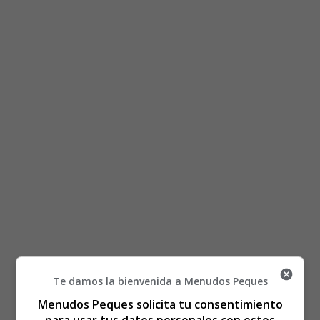
Está aquí:
Inicio
Recursos Educativos
Te damos la bienvenida a Menudos Peques
Fichas Didácticas Infantil y Ejercicios Primaria,
Menudos Peques solicita tu consentimiento
Secundaria
para usar tus datos personales con estos