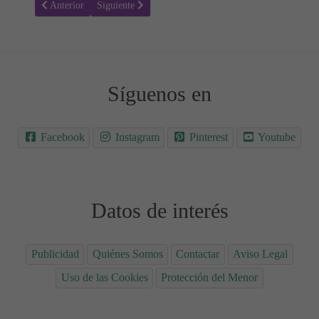
Artículo anterior: Media luna - Fichas de grafomotricidad
Artículo siguiente: Huevos - Fichas de grafomotricidad
Anterior
Siguiente
Síguenos en
Facebook
Instagram
Pinterest
Youtube
Datos de interés
Publicidad
Quiénes Somos
Contactar
Aviso Legal
Uso de las Cookies
Protección del Menor