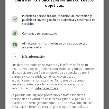
Grafomotricidad
objetivos:
Estrella - Fichas de grafomotricidad
Publicidad personalizada, medición de contenido y
publicidad, investigación de audiencia y desarrollo de
servicios
Estrella - Fichas de
Contenido personalizado
Almacenar la información en un dispositivo y/o
grafomotricidad
acceder a ella
Más información
Tus datos personales se tratarán y la información de tu
Ficha didáctica para imprimir de
dispositivo (cookies, identificadores únicos y otros datos en
el dispositivo) podrá ser almacenada y consultada por 3
partners y compartida con ellos, o bien usada
grafomotricidad.
específicamente por este sitio. Tanto nosotros como
nuestros partners podemos usar datos precisos de
geolocalización.
Lista de partners
.
Para imprimir la ficha, es mejor guardarla primero en el
Es posible que algunos proveedores traten tus datos
ordenador.
personales en virtud de un interés legítimo, algo a lo que
puedes oponerte gestionando tus opciones a continuación.
En la parte inferior de esta página o en el menú del sitio,
Ficha grafomotricidad 49 - Repasar la estrella.