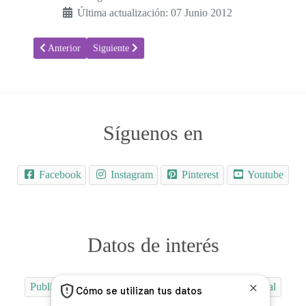
Última actualización: 07 Junio 2012
Artículo anterior: Media luna - Fichas para aprender las formas geom
Artículo siguiente: Cuadrado y triángulo - Fichas para
Anterior
Siguiente
Síguenos en
Facebook
Instagram
Pinterest
Youtube
Datos de interés
Publicidad
Quiénes Somos
Contactar
Aviso Legal