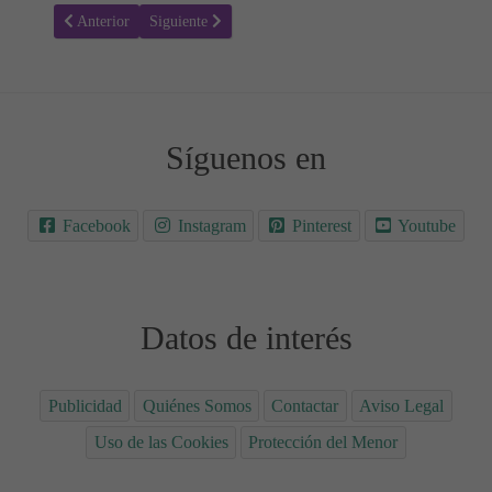
Artículo anterior: ¿Cómo se Detectan los Olores? Explicado para Ni
Artículo siguiente: ¿Por qué no es lisa la Superficie d
Anterior
Siguiente
Síguenos en
Facebook
Instagram
Pinterest
Youtube
Datos de interés
Publicidad
Quiénes Somos
Contactar
Aviso Legal
Uso de las Cookies
Protección del Menor