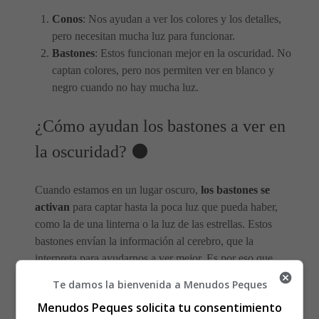
Conos
: Nos ayudan a ver los colores y los detalles,
pero necesitan mucha luz para funcionar.
Bastones
: Estos funcionan mejor en la oscuridad. No
captan colores, pero nos permiten ver en blanco y
negro cuando no hay mucha luz.
¿Cómo ayudan los bastones a ver en
la oscuridad? 🌑
Cuando estamos en un lugar oscuro,
los bastones se
activan
para captar hasta la poca luz que pueda haber,
como la de una linterna o la luz de las estrellas. Estos
bastones envían la información al cerebro, que la
interpreta para ayudarnos a ver mejor. Es por eso que,
después de unos minutos, empezamos a distinguir formas
Te damos la bienvenida a Menudos Peques
y movimientos.
Menudos Peques solicita tu consentimiento