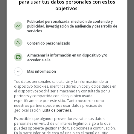
para usar tus datos personales con estos
La pupila: el "regulador de
objetivos:
luz" de tus ojos 🌞🌑
Publicidad personalizada, medición de contenido y
publicidad, investigación de audiencia y desarrollo de
servicios
Además de la retina, hay otra parte del ojo que nos ayuda
Contenido personalizado
a adaptarnos a la oscuridad:
la pupila
. La pupila es el
puntito negro en el centro del ojo que cambia de tamaño
Almacenar la información en un dispositivo y/o
según la cantidad de luz que haya:
acceder a ella
Más información
Cuando hay mucha luz
, la pupila se hace pequeñita
para que no entre demasiada luz y no dañe el ojo.
Tus datos personales se tratarán y la información de tu
dispositivo (cookies, identificadores únicos y otros datos en
Cuando hay poca luz
, la pupila se agranda (como si
el dispositivo) podrá ser almacenada y consultada por 3
fuera un zoom) para dejar entrar más luz y ver mejor.
partners y compartida con ellos, o bien usada
específicamente por este sitio. Tanto nosotros como
nuestros partners podemos usar datos precisos de
Es como si la pupila fuera una puerta que se abre o se
geolocalización.
Lista de partners
.
cierra según la luz que necesiten los ojos.
Es posible que algunos proveedores traten tus datos
personales en virtud de un interés legítimo, algo a lo que
puedes oponerte gestionando tus opciones a continuación.
¿Sabías que…? 🧠
En la parte inferior de esta página o en el menú del sitio,