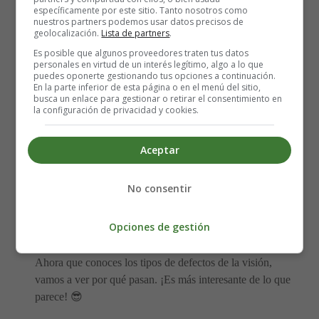
4.
Presbicia (vista cansada)
específicamente por este sitio. Tanto nosotros como
nuestros partners podemos usar datos precisos de
geolocalización.
Lista de partners
.
Este es un problema que aparece cuando nos hacemos
Es posible que algunos proveedores traten tus datos
mayores. Los niños no suelen tenerlo, pero tus padres o
personales en virtud de un interés legítimo, algo a lo que
puedes oponerte gestionando tus opciones a continuación.
abuelos quizá sí. La presbicia hace que sea difícil ver
En la parte inferior de esta página o en el menú del sitio,
cosas de cerca, como leer letras pequeñas.
busca un enlace para gestionar o retirar el consentimiento en
la configuración de privacidad y cookies.
Causa principal
: El cristalino pierde flexibilidad con el
tiempo.
Aceptar
¿Por qué ocurren estos
No consentir
defectos?
Opciones de gestión
Ahora que conoces los tipos de defectos de la visión,
vamos a ver por qué pasan. ¡Es más interesante de lo que
parece! 😎