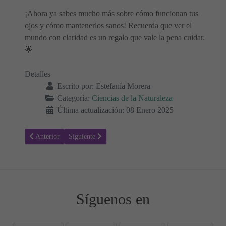
¡Ahora ya sabes mucho más sobre cómo funcionan tus
ojos y cómo mantenerlos sanos! Recuerda que ver el
mundo con claridad es un regalo que vale la pena cuidar.
🌟
Detalles
Escrito por:
Estefanía Morera
Categoría:
Ciencias de la Naturaleza
Última actualización: 08 Enero 2025
Artículo anterior: Cómo Percibe la Lengua el Sabor de los Alimento
Artículo siguiente: ¿Cómo Identifica el Oído los Soni
Anterior
Siguiente
Síguenos en