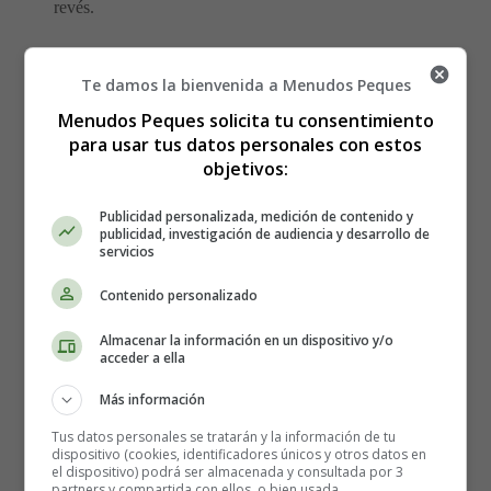
revés.
Causa principal
: El ojo puede ser más corto de lo
Te damos la bienvenida a Menudos Peques
normal o el cristalino no lo suficientemente curvado.
Menudos Peques solicita tu consentimiento
3.
Astigmatismo
para usar tus datos personales con estos
objetivos:
El astigmatismo hace que las cosas se vean borrosas o
Publicidad personalizada, medición de contenido y
deformadas, tanto de cerca como de lejos. ¿Sabes cuando
publicidad, investigación de audiencia y desarrollo de
servicios
un espejo está mal hecho y las cosas se ven raras? Algo
así pasa con el ojo.
Contenido personalizado
Esto ocurre porque la córnea, que debería ser redonda
Almacenar la información en un dispositivo y/o
acceder a ella
como una pelota, tiene forma de huevo.
Más información
Causa principal
: Forma irregular de la córnea o del
Tus datos personales se tratarán y la información de tu
cristalino.
dispositivo (cookies, identificadores únicos y otros datos en
el dispositivo) podrá ser almacenada y consultada por 3
partners y compartida con ellos, o bien usada