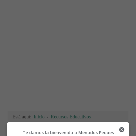
Está aquí:
Inicio
Recursos Educativos
Fichas Didácticas Infantil y Ejercicios Primaria,
Secundaria
Te damos la bienvenida a Menudos Peques