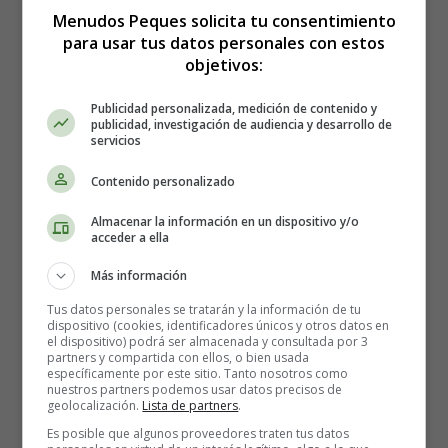
Conceptos básicos
Menudos Peques solicita tu consentimiento
Dentro y fuera, flores - Fichas de conceptos básicos
para usar tus datos personales con estos
objetivos:
Publicidad personalizada, medición de contenido y
publicidad, investigación de audiencia y desarrollo de
Dentro y fuera, flores -
servicios
Contenido personalizado
Fichas de conceptos
Almacenar la información en un dispositivo y/o
acceder a ella
básicos
Más información
Tus datos personales se tratarán y la información de tu
Ficha didáctica para imprimir de conceptos
dispositivo (cookies, identificadores únicos y otros datos en
el dispositivo) podrá ser almacenada y consultada por 3
partners y compartida con ellos, o bien usada
básicos.
específicamente por este sitio. Tanto nosotros como
nuestros partners podemos usar datos precisos de
geolocalización.
Lista de partners
.
Para imprimir la ficha, es mejor guardarla primero en el
Es posible que algunos proveedores traten tus datos