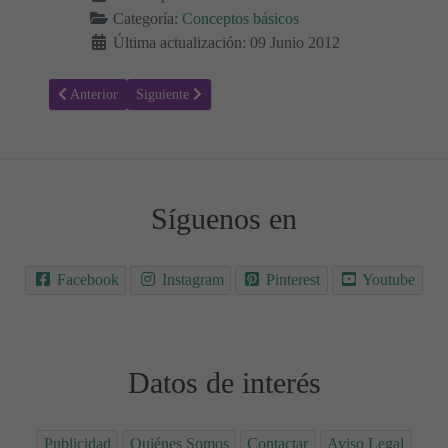
Categoría:
Conceptos básicos
Última actualización: 09 Junio 2012
Artículo anterior: Encima y debajo, peces - Fichas de conceptos bási
Artículo siguiente: Dentro y fuera, pájaros - Fichas de
Anterior
Siguiente
Síguenos en
Facebook
Instagram
Pinterest
Youtube
Datos de interés
Publicidad
Quiénes Somos
Contactar
Aviso Legal