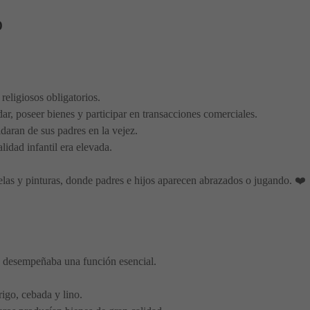
o
religiosos obligatorios.
dar, poseer bienes y participar en transacciones comerciales.
daran de sus padres en la vejez.
lidad infantil era elevada.
elas y pinturas, donde padres e hijos aparecen abrazados o jugando. ❤️
o desempeñaba una función esencial.
rigo, cebada y lino.