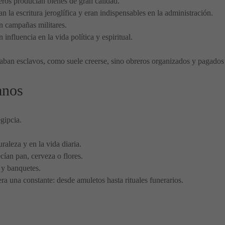
reros producían bienes de gran calidad.
n la escritura jeroglífica y eran indispensables en la administración.
en campañas militares.
influencia en la vida política y espiritual.
zaban esclavos, como suele creerse, sino obreros organizados y pagados
anos
gipcia.
raleza y en la vida diaria.
ían pan, cerveza o flores.
a y banquetes.
ra una constante: desde amuletos hasta rituales funerarios.