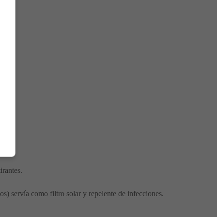
irantes.
s) servía como filtro solar y repelente de infecciones.