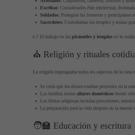
Artesanos
: Carpinteros, canteros, orfebres y alfa
Escribas
: Considerados élite intelectual, dominaba
Soldados
: Protegían las fronteras y participaban 
Sacerdotes
: Custodiaban los templos y tenían gran 
👉 El trabajo en las
pirámides y templos
no lo reali
⛪ Religión y rituales cotidi
La religión impregnaba todos los aspectos de la vida e
Se creía que los dioses estaban presentes en la natu
Las familias tenían
altares domésticos
donde ofrec
Las fiestas religiosas incluían procesiones, músic
La preparación para la vida después de la muerte e
🧑‍🏫 Educación y escritura