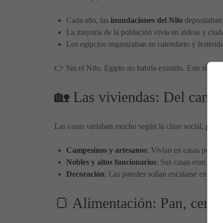
Cada año, las
inundaciones del Nilo
depositaban u
La mayoría de la población vivía en aldeas y ciuda
Los egipcios organizaban su calendario y festivida
👉 Sin el Nilo, Egipto no habría existido. Este río era
🏡 Las viviendas: Del campe
Las casas variaban mucho según la clase social, pero
Campesinos y artesanos
: Vivían en casas peque
Nobles y altos funcionarios
: Sus casas eran más 
Decoración
: Las paredes solían encalarse en bla
🍞 Alimentación: Pan, cerve