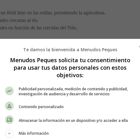
n fértil limo en las orillas, permitiendo la agricultura.
des cercanas al río.
des en función de las crecidas del Nilo.
 el verdadero corazón de la vida cotidiana.
Te damos la bienvenida a Menudos Peques
sino al noble
Menudos Peques solicita tu consentimiento
para usar tus datos personales con estos
objetivos:
 casi todas estaban hechas con
adobe (ladrillos de barro secados al sol
Publicidad personalizada, medición de contenido y publicidad,
investigación de audiencia y desarrollo de servicios
ñas, de una o dos habitaciones, con techo plano donde se dormía en las 
amplias, con jardines, estanques e incluso almacenes.
Contenido personalizado
nco; en hogares acomodados se añadían frescos con motivos de plantas, a
Almacenar la información en un dispositivo y/o acceder a ella
za y algo más
Más información