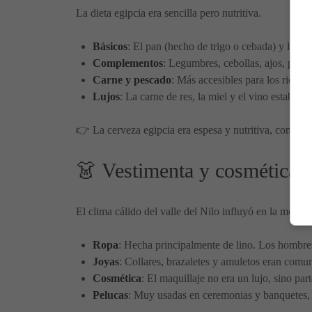
La dieta egipcia era sencilla pero nutritiva.
Básicos
: El pan (hecho de trigo o cebada) y la cer
Complementos
: Legumbres, cebollas, ajos, pepin
Carne y pescado
: Más accesibles para los ricos
Lujos
: La carne de res, la miel y el vino estaban r
👉 La cerveza egipcia era espesa y nutritiva, consum
👗 Vestimenta y cosmética
El clima cálido del valle del Nilo influyó en la moda e
Ropa
: Hecha principalmente de lino. Los hombres 
Joyas
: Collares, brazaletes y amuletos eran comun
Cosmética
: El maquillaje no era un lujo, sino par
Pelucas
: Muy usadas en ceremonias y banquetes, 