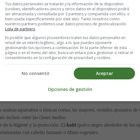
Tus datos personales se tratarán y la información de tu dispositivo
(cookies, identificadores únicos y otros datos en el dispositivo) podrá
ser almacenada y consultada por 3 partners y compartida con ellos, o
bien usada específicamente por este sitio. Tanto nosotros como
veza eran la base de la alimentación.
nuestros partners podemos usar datos precisos de geolocalización.
os, dátiles, higos y uvas.
Lista de partners
.
; los campesinos consumían principalmente pescado seco.
Es posible que algunos proveedores traten tus datos personales en
virtud de un interés legítimo, algo a lo que puedes oponerte
eservados a las élites y a ocasiones especiales.
gestionando tus opciones a continuación. En la parte inferior de esta
página o en el menú del sitio, busca un enlace para gestionar o retirar el
consentimiento en la configuración de privacidad y cookies.
ida por hombres, mujeres y niños. 🍺
No consentir
Aceptar
Opciones de gestión
gipcia.
usaban taparrabos o túnicas cortas; las mujeres, vestidos ajustados de t
es incluso entre las clases medias.
te de la higiene y la protección. El
kohl
(polvo negro alrededor de los ojo
elaboradas con cabello humano o fibras vegetales.