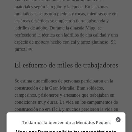
materiales según la región y la época. En las zonas
montañosas, se usaron piedras y rocas, mientras que en
las áreas desérticas se emplearon tierra apisonada y
ladrillos de adobe. Durante la dinastía Ming, se
perfeccionó la técnica con ladrillos de alta calidad y una
especie de mortero hecho con cal y arroz glutinoso. Sí,
¡arroz! 🍚
El esfuerzo de miles de trabajadores
Se estima que millones de personas participaron en la
construcción de la Gran Muralla. Eran soldados,
campesinos, prisioneros y artesanos que trabajaban en
condiciones muy duras. La vida en los campamentos de
construcción no era fácil, y muchos perdieron la vida en
el proceso.
Te damos la bienvenida a Menudos Peques