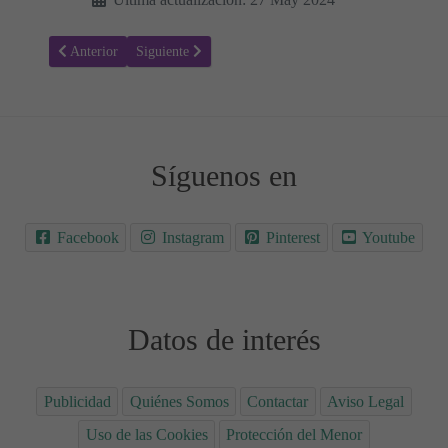
Artículo anterior: Datos sobre las Pirámides Egipcias para Niños 🔍
Artículo siguiente: Datos e información sobre la Prim
Anterior
Siguiente
Síguenos en
Facebook
Instagram
Pinterest
Youtube
Datos de interés
Publicidad
Quiénes Somos
Contactar
Aviso Legal
Uso de las Cookies
Protección del Menor