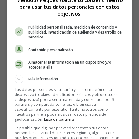
Datos sorprendentes sobre la
Menudos Peques solicita tu consentimiento
para usar tus datos personales con estos
Gran Muralla 🌟
objetivos:
Publicidad personalizada, medición de contenido y
publicidad, investigación de audiencia y desarrollo de
No es una muralla continua
servicios
Contenido personalizado
Aunque muchas personas piensan que la Gran Muralla es
una estructura continua, en realidad está compuesta por
Almacenar la información en un dispositivo y/o
varias secciones y fortificaciones que se construyeron en
acceder a ella
diferentes épocas. Algunas partes están en ruinas,
Más información
mientras que otras se han conservado y restaurado para
Tus datos personales se tratarán y la información de tu
los turistas.
dispositivo (cookies, identificadores únicos y otros datos en
el dispositivo) podrá ser almacenada y consultada por 3
partners y compartida con ellos, o bien usada
Visible desde el espacio… ¿o no?
específicamente por este sitio. Tanto nosotros como
nuestros partners podemos usar datos precisos de
geolocalización.
Lista de partners
.
Existe un mito muy extendido de que la Gran Muralla es
Es posible que algunos proveedores traten tus datos
la única estructura hecha por el hombre visible desde el
personales en virtud de un interés legítimo, algo a lo que
puedes oponerte gestionando tus opciones a continuación.
espacio. Sin embargo, esto no es del todo cierto. Aunque