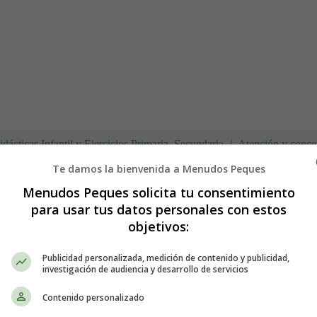
dácticas Infantil y Ejercicios Primaria, Secundaria
Atención y conce
Te damos la bienvenida a Menudos Peques
Menudos Peques solicita tu consentimiento
para usar tus datos personales con estos
 vehículos
objetivos:
Publicidad personalizada, medición de contenido y publicidad,
 Educativos - Educación Infantil -
Em
investigación de audiencia y desarrollo de servicios
Contenido personalizado
Relacionar cada elemento con su pareja.