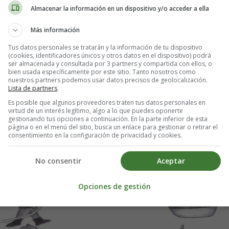
Almacenar la información en un dispositivo y/o acceder a ella
Pedir al niño o niña que una cada profesión con su vehículo.
Más información
Tus datos personales se tratarán y la información de tu dispositivo
Para imprimir las
fichas infantiles
guarda primero en el ordenador.
(cookies, identificadores únicos y otros datos en el dispositivo) podrá
ser almacenada y consultada por 3 partners y compartida con ellos, o
bien usada específicamente por este sitio. Tanto nosotros como
nuestros partners podemos usar datos precisos de geolocalización.
Lista de partners
.
Es posible que algunos proveedores traten tus datos personales en
virtud de un interés legítimo, algo a lo que puedes oponerte
gestionando tus opciones a continuación. En la parte inferior de esta
página o en el menú del sitio, busca un enlace para gestionar o retirar el
consentimiento en la configuración de privacidad y cookies.
No consentir
Aceptar
Opciones de gestión