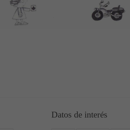
ra el colegio
Datos de interés