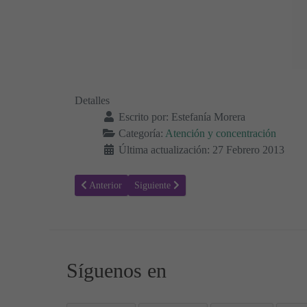
Detalles
Escrito por:
Estefanía Morera
Categoría:
Atención y concentración
Última actualización: 27 Febrero 2013
Artículo anterior: Descubrir el intruso en cada serie
Artículo siguiente: Discriminar elementos pa
Anterior
Siguiente
Síguenos en