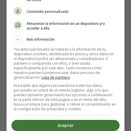
Aprender a Multiplicar
Multiplicaciones 25
Contenido personalizado
Almacenar la información en un dispositivo y/o
acceder a ella
Multiplicaciones 25
Más información
Tus datos personales se tratarán y la información de tu
Fichas infantiles para
dispositivo (cookies, identificadores únicos y otros datos en
el dispositivo) podrá ser almacenada y consultada por 3
partners y compartida con ellos, o bien usada
aprender a multiplicar
específicamente por este sitio. Tanto nosotros como
nuestros partners podemos usar datos precisos de
geolocalización.
Lista de partners
.
Es posible que algunos proveedores traten tus datos
Recursos educativos
-
Fichas didácticas
personales en virtud de un interés legítimo, algo a lo que
puedes oponerte gestionando tus opciones a continuación.
En la parte inferior de esta página o en el menú del sitio,
Taller de matemáticas
. Ejercicios de
Refuerzo y
busca un enlace para gestionar o retirar el consentimiento en
Repaso
.
la configuración de privacidad y cookies.
Dibujar
y completar figuras, Completar con el
doble
y
Aceptar
el
triple
de cada número, hallar los
productos
.