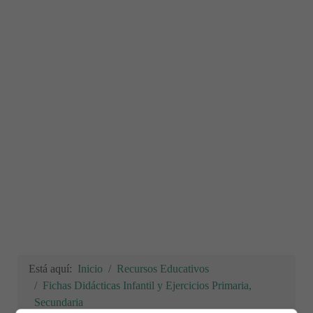
Está aquí:
Inicio
Recursos Educativos
Fichas Didácticas Infantil y Ejercicios Primaria,
Secundaria