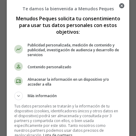
Aprender a Contar
Aprender a contar 16
Te damos la bienvenida a Menudos Peques
Menudos Peques solicita tu consentimiento
para usar tus datos personales con estos
objetivos:
Aprender a contar 16
Publicidad personalizada, medición de contenido y
publicidad, investigación de audiencia y desarrollo de
servicios
Aprender a contar
: Ejercicios
Contenido personalizado
para aprender a contar.
Almacenar la información en un dispositivo y/o
acceder a ella
Recursos educativos
-
Fichas didácticas
Más información
Cuenta las cosas de cada casilla y colorea los dibujos de
Tus datos personales se tratarán y la información de tu
dispositivo (cookies, identificadores únicos y otros datos en
las casillas que tengan menos.
el dispositivo) podrá ser almacenada y consultada por 3
partners y compartida con ellos, o bien usada
específicamente por este sitio. Tanto nosotros como
nuestros partners podemos usar datos precisos de
geolocalización.
Lista de partners
.