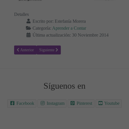
Detalles
Escrito por:
Estefanía Morera
Categoría:
Aprender a Contar
Última actualización: 30 Noviembre 2014
Artículo anterior: Aprender a contar 17
Artículo siguiente: Aprender a Contar 15
Anterior
Siguiente
Síguenos en
Facebook
Instagram
Pinterest
Youtube