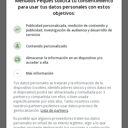
Menudos Peques solicita tu consentimiento
Aprender a Contar
Aprender a Contar 02
para usar tus datos personales con estos
objetivos:
Publicidad personalizada, medición de contenido y
publicidad, investigación de audiencia y desarrollo de
Aprender a Contar 02
servicios
Contenido personalizado
Aprender a contar: Ejercicios
Almacenar la información en un dispositivo y/o
acceder a ella
con números para aprender a
Más información
contar del 7 al 9.
Tus datos personales se tratarán y la información de tu
dispositivo (cookies, identificadores únicos y otros datos en
el dispositivo) podrá ser almacenada y consultada por 3
partners y compartida con ellos, o bien usada
Recursos educativos
-
Fichas didácticas
específicamente por este sitio. Tanto nosotros como
nuestros partners podemos usar datos precisos de
geolocalización.
Lista de partners
.
Cuenta los
elementos
de cada
conjunto
, escribe el
número
y
colorea
.
Es posible que algunos proveedores traten tus datos
personales en virtud de un interés legítimo, algo a lo que
puedes oponerte gestionando tus opciones a continuación.