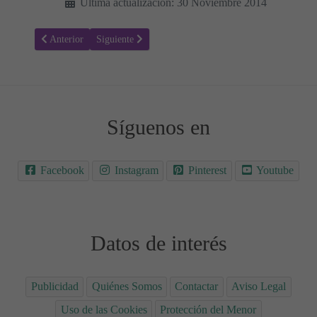
Última actualización: 30 Noviembre 2014
Artículo anterior: Aprender a Contar 03
Artículo siguiente: Aprender a Contar 01
Anterior
Siguiente
Síguenos en
Facebook
Instagram
Pinterest
Youtube
Datos de interés
Publicidad
Quiénes Somos
Contactar
Aviso Legal
Uso de las Cookies
Protección del Menor