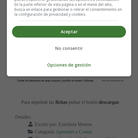
En la parte inferior de esta página o en el menú del sitio,
busca un enlace para gestionar o retirar el consentimiento en
la configuración de privacidad y cookies.
Aceptar
No consentir
Opciones de gestión
Para imprimir las
fichas
pulsar el botón
descargar
.
Detalles
Escrito por:
Estefanía Morera
Categoría:
Aprender a Contar