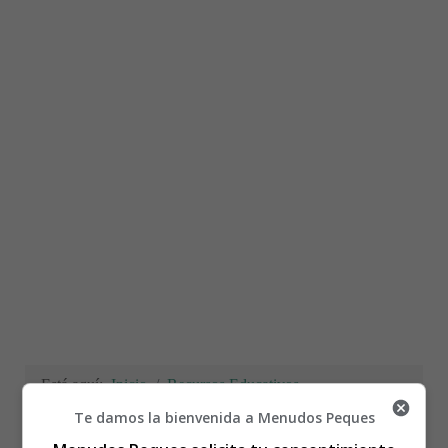
Está aquí:
Inicio
Recursos Educativos
Fichas Didácticas Infantil y Ejercicios Primaria,
Te damos la bienvenida a Menudos Peques
Secundaria