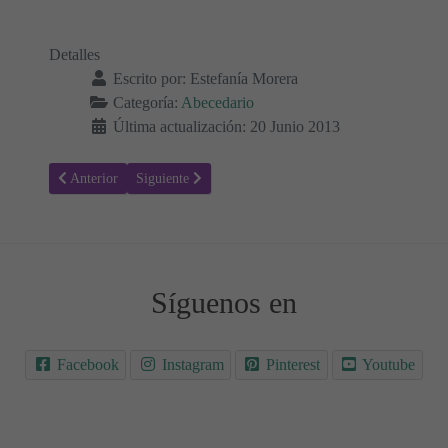
Detalles
Escrito por:
Estefanía Morera
Categoría:
Abecedario
Última actualización: 20 Junio 2013
Artículo anterior: Aprender las vocales
Artículo siguiente: Reconocer las vocales
Anterior
Siguiente
Síguenos en
Facebook
Instagram
Pinterest
Youtube