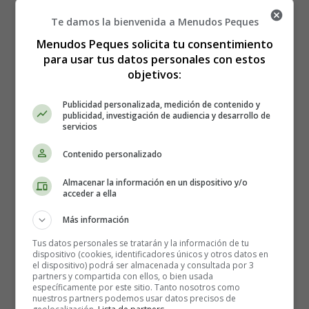
Abecedario
Unir las letras para formar el dibujo
Te damos la bienvenida a Menudos Peques
Menudos Peques solicita tu consentimiento
para usar tus datos personales con estos
objetivos:
Unir las letras para
Publicidad personalizada, medición de contenido y
formar el dibujo
publicidad, investigación de audiencia y desarrollo de
servicios
Contenido personalizado
Recursos Educativos - Unir
Almacenar la información en un dispositivo y/o
acceder a ella
las letras
Más información
Para Imprimir guarda primero la imagen en el PC.
Tus datos personales se tratarán y la información de tu
dispositivo (cookies, identificadores únicos y otros datos en
el dispositivo) podrá ser almacenada y consultada por 3
Unir las letras para formar el dibujo.
partners y compartida con ellos, o bien usada
específicamente por este sitio. Tanto nosotros como
nuestros partners podemos usar datos precisos de