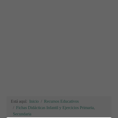
Está aquí:
Inicio
Recursos Educativos
Fichas Didácticas Infantil y Ejercicios Primaria,
Secundaria