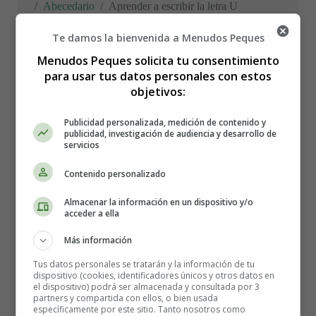
Abecedario
Aprender a escribir la letra U
Te damos la bienvenida a Menudos Peques
Menudos Peques solicita tu consentimiento
para usar tus datos personales con estos
Aprender a escribir la
objetivos:
letra U
Publicidad personalizada, medición de contenido y
publicidad, investigación de audiencia y desarrollo de
servicios
Recursos Educativos -
Contenido personalizado
Aprender las vocales y el
Almacenar la información en un dispositivo y/o
acceder a ella
abecedario - Letra U
Más información
Tus datos personales se tratarán y la información de tu
dispositivo (cookies, identificadores únicos y otros datos en
Repasar y escribir la letra U
el dispositivo) podrá ser almacenada y consultada por 3
partners y compartida con ellos, o bien usada
específicamente por este sitio. Tanto nosotros como
Para Imprimir guarda primero la imagen en el PC.