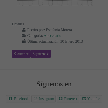
Detalles
Escrito por:
Estefanía Morera
Categoría:
Abecedario
Última actualización: 30 Enero 2013
Artículo anterior: Reconocer y aprender la letra U
Artículo siguiente: Aprender a escribir la letra O
Anterior
Siguiente
Síguenos en
Facebook
Instagram
Pinterest
Youtube