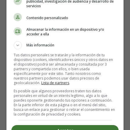
publicidad, investigación de audiencia y desarrollo de
servicios
Contenido personalizado
Almacenar la información en un dispositivo y/o
acceder a ella
Más información
Tus datos personales se tratarán y la información de tu
dispositivo (cookies, identificadores únicos y otros datos en
el dispositivo) podrá ser almacenada y consultada por 3
partners y compartida con ellos, o bien usada
específicamente por este sitio. Tanto nosotros como
Ya llegó
Navidad
y otro año te miro a los ojos
nuestros partners podemos usar datos precisos de
Y después de cenar y brindar y de hacernos la foto
geolocalización.
Lista de partners
.
Ésta vez pediré de regalo poder estar todos
Es posible que algunos proveedores traten tus datos
Aunque en verdad sé que nunca estaremos solos
personales en virtud de un interés legítimo, algo a lo que
puedes oponerte gestionando tus opciones a continuación.
En la parte inferior de esta página o en el menú del sitio,
Deja los regalos sin abrir y dime que me quieres
busca un enlace para gestionar o retirar el consentimiento en
la configuración de privacidad y cookies.
Y si tienes algo que decir, dime que me quieres
Tú, eres todo lo que quiero
Tú y poder parar el tiempo