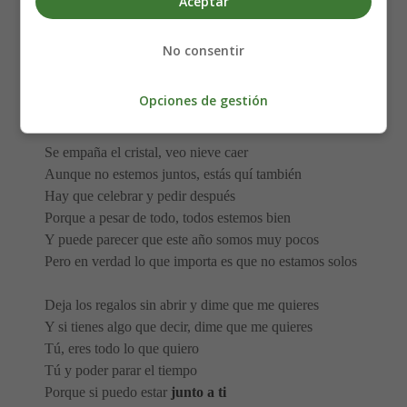
Aceptar
Porque si puedo estar junto a ti
No consentir
Siempre es Navidad para mi
Siempre es Navidad junto a ti
Opciones de gestión
Siempre es Navidad junto a ti
Se empaña el cristal, veo nieve caer
Aunque no estemos juntos, estás quí también
Hay que celebrar y pedir después
Porque a pesar de todo, todos estemos bien
Y puede parecer que este año somos muy pocos
Pero en verdad lo que importa es que no estamos solos
Deja los regalos sin abrir y dime que me quieres
Y si tienes algo que decir, dime que me quieres
Tú, eres todo lo que quiero
Tú y poder parar el tiempo
Porque si puedo estar
junto a ti