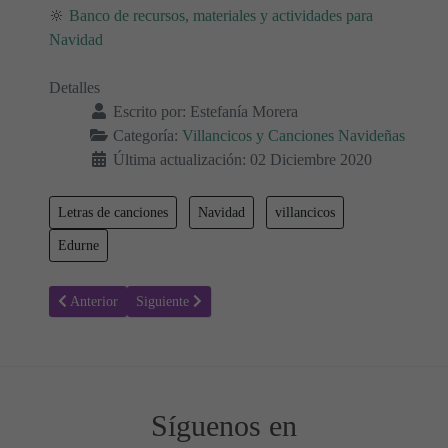
🔆
Banco de recursos, materiales y actividades para
Navidad
Detalles
Escrito por:
Estefanía Morera
Categoría:
Villancicos y Canciones Navideñas
Última actualización: 02 Diciembre 2020
Letras de canciones
Navidad
villancicos
Edurne
Artículo anterior: Dulce Navidad - Morat, Danna Paola - Letra y vid
Artículo siguiente: Letra y video Feliz Navidad - Thalí
Anterior
Siguiente
Síguenos en