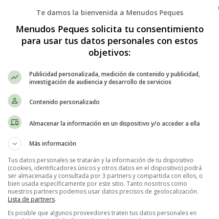
Te damos la bienvenida a Menudos Peques
Menudos Peques solicita tu consentimiento
para usar tus datos personales con estos
objetivos:
Publicidad personalizada, medición de contenido y publicidad,
investigación de audiencia y desarrollo de servicios
Contenido personalizado
Almacenar la información en un dispositivo y/o acceder a ella
Más información
la
Navidad
con su propia versión de "
All I Want for Christmas is y
Tus datos personales se tratarán y la información de tu dispositivo
(cookies, identificadores únicos y otros datos en el dispositivo) podrá
ser almacenada y consultada por 3 partners y compartida con ellos, o
bien usada específicamente por este sitio. Tanto nosotros como
nuestros partners podemos usar datos precisos de geolocalización.
Lista de partners
.
Es posible que algunos proveedores traten tus datos personales en