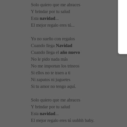
Solo quiero que me abraces
Y brindar por tu salud
Esta
navidad
...
El mejor regalo eres tú...
Yo no sueño con regalos
Cuando llega
Navidad
Cuando llega el
año nuevo
No le pido nada más
No me importan los trineos
Si ellos no te traen a ti
Ni zapatos ni juguetes
Si tu amor no tengo aquí.
Solo quiero que me abraces
Y brindar por tu salud
Esta
navidad
...
El mejor regalo eres tú uuhhh baby.