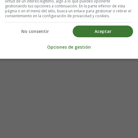
virtud de un interés legítimo, algo a lo que puedes oponerte
gestionando tus opciones a continuación. En la parte inferior de esta
página o en el menú del sitio, busca un enlace para gestionar o retirar el
consentimiento en la configuración de privacidad y cookies.
No consentir
Aceptar
Opciones de gestión