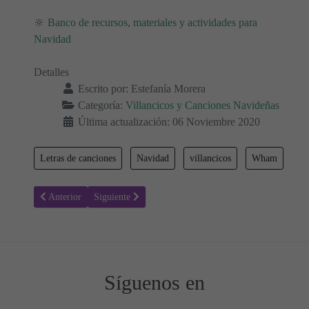
🔆
Banco de recursos, materiales y actividades para
Navidad
Detalles
Escrito por:
Estefanía Morera
Categoría:
Villancicos y Canciones Navideñas
Última actualización: 06 Noviembre 2020
Letras de canciones
Navidad
villancicos
Wham
Artículo anterior: Lo que sueñas - Canciones Navidad
Artículo siguiente: Letra de, Un pedacito de Navidad - 
Anterior
Siguiente
Síguenos en