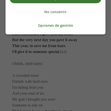
I love you I meant it
Now I know what a fool I've been
No consentir
But if you kissed me now
I know you'd fool me again
Opciones de gestión
Last Christmas, I gave you my heart
But the very next day you gave it away
This year, to save me from tears
I'll give it to someone special
(x2)
Ohhhh, ohhh baby!
A crowded room
Friends with tired eyes
I'm hiding from you
And your soul of ice
My god I thought you were
Someone to rely on