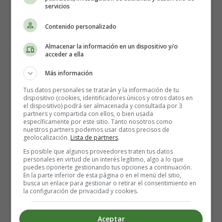
Uohhh!! Ahhhh!!
servicios
Contenido personalizado
Last Christmas, I gave you my heart
But the very next day you gave it away
Almacenar la información en un dispositivo y/o
This year, to save me from tears
acceder a ella
I'll give it to someone special
(x2)
Más información
Once bitten and twice shy
Tus datos personales se tratarán y la información de tu
dispositivo (cookies, identificadores únicos y otros datos en
I keep my distance
el dispositivo) podrá ser almacenada y consultada por 3
But you still catch my eye
partners y compartida con ellos, o bien usada
específicamente por este sitio. Tanto nosotros como
Tell me baby
nuestros partners podemos usar datos precisos de
Do you recognize me?
geolocalización.
Lista de partners
.
Well, It's been a year
Es posible que algunos proveedores traten tus datos
It doesn't surprise me
personales en virtud de un interés legítimo, algo a lo que
puedes oponerte gestionando tus opciones a continuación.
En la parte inferior de esta página o en el menú del sitio,
(M
erry Christmas
)
busca un enlace para gestionar o retirar el consentimiento en
la configuración de privacidad y cookies.
I wrapped it up and sent it
With a note saying
Aceptar
I wrapped it up and sent it