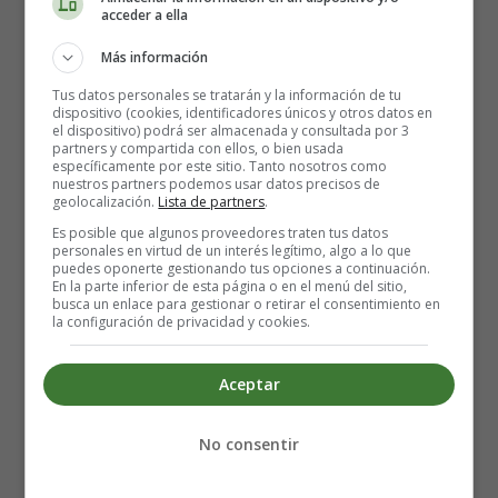
acceder a ella
Más información
Letra y vídeo del villancico:
Tus datos personales se tratarán y la información de tu
dispositivo (cookies, identificadores únicos y otros datos en
el dispositivo) podrá ser almacenada y consultada por 3
Blanca Navidad
partners y compartida con ellos, o bien usada
específicamente por este sitio. Tanto nosotros como
nuestros partners podemos usar datos precisos de
geolocalización.
Lista de partners
.
Es posible que algunos proveedores traten tus datos
personales en virtud de un interés legítimo, algo a lo que
puedes oponerte gestionando tus opciones a continuación.
En la parte inferior de esta página o en el menú del sitio,
busca un enlace para gestionar o retirar el consentimiento en
la configuración de privacidad y cookies.
Aceptar
No consentir
Oh, blanca navidad, sueño