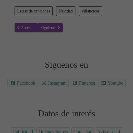
Letras de canciones
Navidad
villancicos
Artículo anterior: Letra del villancico: Noche de paz
Artículo siguiente: Letra del villancico: Ven a mi casa 
Anterior
Siguiente
Síguenos en
Facebook
Instagram
Pinterest
Youtube
Datos de interés
Publicidad
Quiénes Somos
Contactar
Aviso Legal