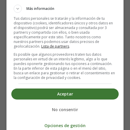
Más información
Tus datos personales se tratarán y la información de tu
dispositivo (cookies, identificadores únicos y otros datos en
el dispositivo) podrá ser almacenada y consultada por 3
partners y compartida con ellos, o bien usada
específicamente por este sitio. Tanto nosotros como
Tres gatitos perdieron sus guantes
nuestros partners podemos usar datos precisos de
geolocalización.
Lista de partners
.
y se echaron a llorar
Oh, mami, mami, nuestros guantes
Es posible que algunos proveedores traten tus datos
personales en virtud de un interés legítimo, algo a lo que
no podemos encontrar
puedes oponerte gestionando tus opciones a continuación.
En la parte inferior de esta página o en el menú del sitio,
busca un enlace para gestionar o retirar el consentimiento en
¿Qué?
la configuración de privacidad y cookies.
Traviesos gatitos, a buscar sus guantes
o se quedan sin pastel
Aceptar
Oh, miau, miau, miau, miau
nos quedamos sin pastel
No consentir
Tres gatitos encontraron sus guantes
y se echaron a cantar
Opciones de gestión
Oh, mami, mami, nuestros guantes