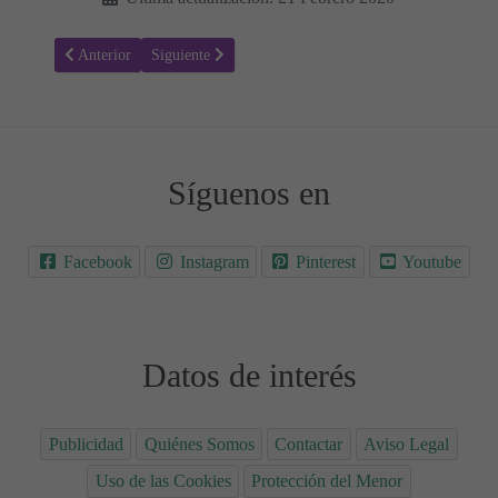
Artículo anterior: Yankee Doodle - Letras de Canciones tradicionales
Artículo siguiente: Letras de Canciones tradicionales p
Anterior
Siguiente
Síguenos en
Facebook
Instagram
Pinterest
Youtube
Datos de interés
Publicidad
Quiénes Somos
Contactar
Aviso Legal
Uso de las Cookies
Protección del Menor