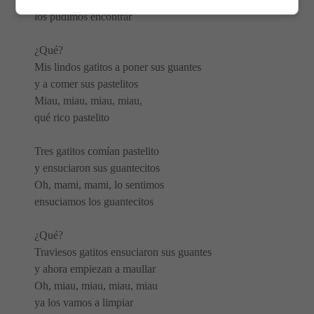
los pudimos encontrar
¿Qué?
Mis lindos gatitos a poner sus guantes
y a comer sus pastelitos
Miau, miau, miau, miau,
qué rico pastelito
Tres gatitos comían pastelito
y ensuciaron sus guantecitos
Oh, mami, mami, lo sentimos
ensuciamos los guantecitos
¿Qué?
Traviesos gatitos ensuciaron sus guantes
y ahora empiezan a maullar
Oh, miau, miau, miau, miau
ya los vamos a limpiar