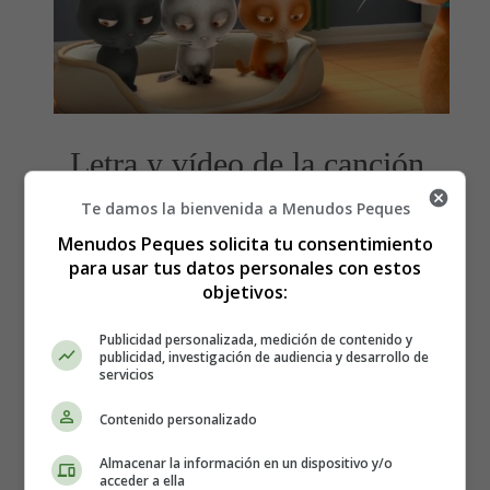
Letra y vídeo de la canción,
Tres gatitos
Te damos la bienvenida a Menudos Peques
Menudos Peques solicita tu consentimiento
para usar tus datos personales con estos
Canciones Infantiles - Canciones
objetivos:
para niños
Publicidad personalizada, medición de contenido y
publicidad, investigación de audiencia y desarrollo de
servicios
Contenido personalizado
Almacenar la información en un dispositivo y/o
acceder a ella