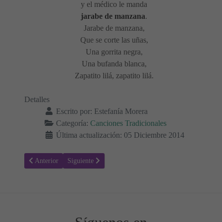
y el
médico
le
manda
jarabe de manzana
.
Jarabe de manzana
,
Que
se
corte
las
uñas
,
Una
gorrita
negra
,
Una
bufanda
blanca
,
Zapatito
lilá
,
zapatito
lilá
.
Detalles
Escrito por:
Estefanía Morera
Categoría:
Canciones Tradicionales
Última actualización: 05 Diciembre 2014
Artículo anterior: Arroyo claro - Canción infantil
Artículo siguiente: Al pavo, pavito, pavo
Anterior
Siguiente