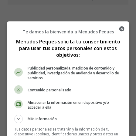
A mi burro, a mi burro
Te damos la bienvenida a Menudos Peques
Menudos Peques solicita tu consentimiento
para usar tus datos personales con estos
Letra de la canción "A mi
objetivos:
burro, a mi burro"
Publicidad personalizada, medición de contenido y
publicidad, investigación de audiencia y desarrollo de
servicios
A mi burro, a mi burro
Contenido personalizado
le
duele la garganta
y el
médico
le manda
Almacenar la información en un dispositivo y/o
una
bufanda
blanca.
acceder a ella
Una bufanda blanca,
Más información
Zapatito lilá, zapatito lilá.
Tus datos personales se tratarán y la información de tu
dispositivo (cookies, identificadores únicos y otros datos en