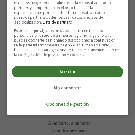
A mi burro, a mi burro
el dispositivo) podrá ser almacenada y consultada por 3
le
duele
la cabeza
partners y compartida con ellos, o bien usada
específicamente por este sitio. Tanto nosotros como
y el
médico
le
manda
nuestros partners podemos usar datos precisos de
una
gorrita negra.
geolocalización.
Lista de partners
.
Una gorrita negra,
Es posible que algunos proveedores traten tus datos
personales en virtud de un interés legítimo, algo a lo que
Una
bufanda
blanca
,
puedes oponerte gestionando tus opciones a continuación.
Zapatito
lilá
,
zapatito
lilá
.
En la parte inferior de esta página o en el menú del sitio,
busca un enlace para gestionar o retirar el consentimiento en
la configuración de privacidad y cookies.
A mi burro, a mi burro
le
duelen
las pezuñas
Aceptar
y el
médico
le
manda
que se corte las uñas.
que se corte las uñas
No consentir
Una
gorrita
negra
,
Una
bufanda
blanca
,
Opciones de gestión
Zapatito
lilá
,
zapatito
lilá
.
A mi burro, a mi burro
ya no le duele nada