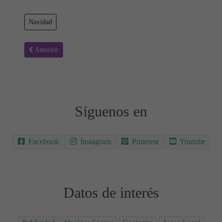
Navidad
Artículo anterior: Sopa de letras Navidad 03
Anterior
Síguenos en
Facebook
Instagram
Pinterest
Youtube
Datos de interés