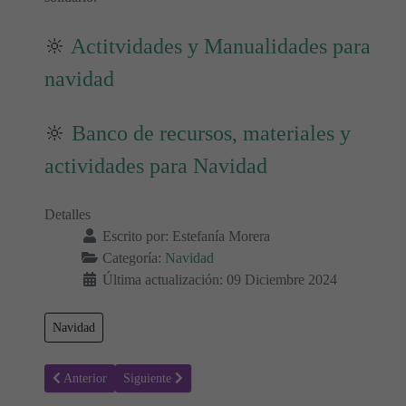
🔆
Actitvidades y Manualidades para
navidad
🔆
Banco de recursos, materiales y
actividades para Navidad
Detalles
Escrito por:
Estefanía Morera
Categoría:
Navidad
Última actualización: 09 Diciembre 2024
Navidad
Artículo anterior: La Navidad en diferentes partes del mundo: Tradi
Artículo siguiente: La Navidad a través de los siglos:
Anterior
Siguiente