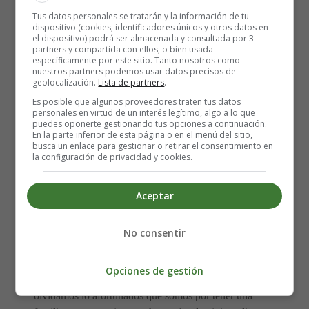
Tus datos personales se tratarán y la información de tu
dispositivo (cookies, identificadores únicos y otros datos en
Pero la solidaridad no solo se trata de dar cosas
el dispositivo) podrá ser almacenada y consultada por 3
materiales, también puede ser un gesto tan sencillo como
partners y compartida con ellos, o bien usada
específicamente por este sitio. Tanto nosotros como
escuchar a alguien que necesita desahogarse, ofrecer
nuestros partners podemos usar datos precisos de
una sonrisa a quien la necesita o simplemente estar
geolocalización.
Lista de partners
.
ahí para alguien que lo necesite.
Es posible que algunos proveedores traten tus datos
personales en virtud de un interés legítimo, algo a lo que
puedes oponerte gestionando tus opciones a continuación.
Además,
el espíritu de la Navidad nos invita a ser más
En la parte inferior de esta página o en el menú del sitio,
busca un enlace para gestionar o retirar el consentimiento en
amables y tolerantes con los demás.
A veces, podemos
la configuración de privacidad y cookies.
tener diferencias con las personas que nos rodean, pero
es importante aprender a respetar sus opiniones y a
Aceptar
tratarlas con cariño y comprensión.
También es importante recordar que la Navidad no solo
No consentir
se trata de recibir regalos, sino de
valorar lo que
tenemos y ser agradecidos por ello
. A veces, nos
Opciones de gestión
enfocamos tanto en lo que queremos recibir que
olvidamos lo afortunados que somos por tener una