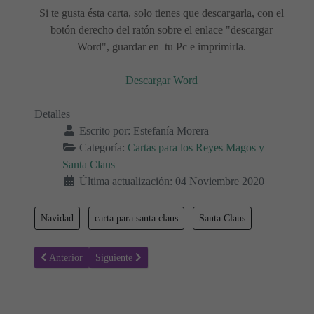
Si te gusta ésta carta, solo tienes que descargarla, con el
botón derecho del ratón sobre el enlace "descargar
Word", guardar en tu Pc e imprimirla.
Descargar Word
Detalles
Escrito por:
Estefanía Morera
Categoría:
Cartas para los Reyes Magos y
Santa Claus
Última actualización: 04 Noviembre 2020
Navidad
carta para santa claus
Santa Claus
Artículo anterior: Carta para Santa Claus 03 - Actividades para Navi
Artículo siguiente: Carta para los Reyes Magos 05 - Ac
Anterior
Siguiente