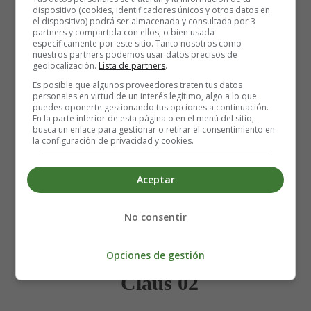
dispositivo (cookies, identificadores únicos y otros datos en
el dispositivo) podrá ser almacenada y consultada por 3
partners y compartida con ellos, o bien usada
específicamente por este sitio. Tanto nosotros como
nuestros partners podemos usar datos precisos de
geolocalización.
Lista de partners
.
Es posible que algunos proveedores traten tus datos
personales en virtud de un interés legítimo, algo a lo que
puedes oponerte gestionando tus opciones a continuación.
En la parte inferior de esta página o en el menú del sitio,
busca un enlace para gestionar o retirar el consentimiento en
la configuración de privacidad y cookies.
Aceptar
No consentir
Escríbele tu carta a Santa
Opciones de gestión
Claus 02