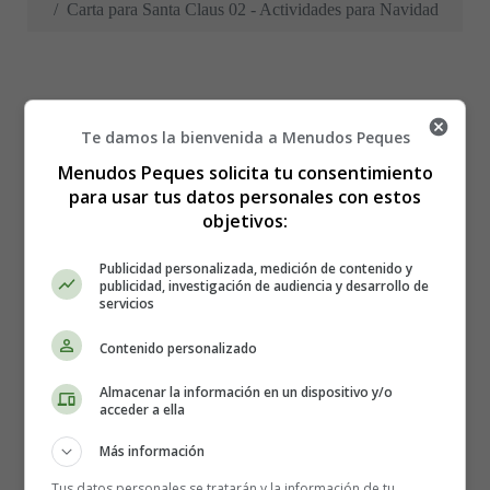
Carta para Santa Claus 02 - Actividades para Navidad
Carta para Santa Claus
Te damos la bienvenida a Menudos Peques
Menudos Peques solicita tu consentimiento
02 - Actividades para
para usar tus datos personales con estos
objetivos:
Navidad
Publicidad personalizada, medición de contenido y
publicidad, investigación de audiencia y desarrollo de
servicios
Contenido personalizado
Almacenar la información en un dispositivo y/o
acceder a ella
Más información
Tus datos personales se tratarán y la información de tu