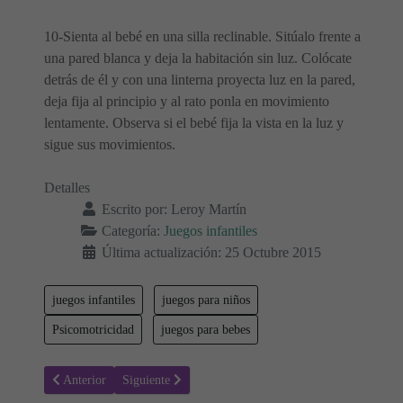
10-Sienta al bebé en una silla reclinable. Sitúalo frente a
una pared blanca y deja la habitación sin luz. Colócate
detrás de él y con una linterna proyecta luz en la pared,
deja fija al principio y al rato ponla en movimiento
lentamente. Observa si el bebé fija la vista en la luz y
sigue sus movimientos.
Detalles
Escrito por:
Leroy Martín
Categoría:
Juegos infantiles
Última actualización: 25 Octubre 2015
juegos infantiles
juegos para niños
Psicomotricidad
juegos para bebes
Artículo anterior: Cuerpos Expresivos - Juegos Infantiles
Artículo siguiente: Pase misí
Anterior
Siguiente