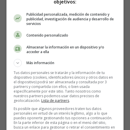
objetivos:
canción.
Publicidad personalizada, medición de contenido y
Cinco lobitos
publicidad, investigación de audiencia y desarrollo de
servicios
tiene la loba,
cinco lobitos
Contenido personalizado
detrás de la escoba,
cinco tenía,
Almacenar la información en un dispositivo y/o
acceder a ella
cinco cuidaba,
y a cada uno
Más información
alimentaba.
Tus datos personales se tratarán y la información de tu
dispositivo (cookies, identificadores únicos y otros datos en
4-Coge las manos del bebé, ábrelas y da palmadas con
el dispositivo) podrá ser almacenada y consultada por 3
partners y compartida con ellos, o bien usada
ellas. Da palmadas tu también, a ver si el bebé intenta
específicamente por este sitio. Tanto nosotros como
imitarte. Puedes acompañarlo de una canción.
nuestros partners podemos usar datos precisos de
geolocalización.
Lista de partners
.
Es posible que algunos proveedores traten tus datos
Palmas, palmitas,
personales en virtud de un interés legítimo, algo a lo que
que viene papá,
puedes oponerte gestionando tus opciones a continuación.
En la parte inferior de esta página o en el menú del sitio,
palmitas, palmitas,
busca un enlace para gestionar o retirar el consentimiento en