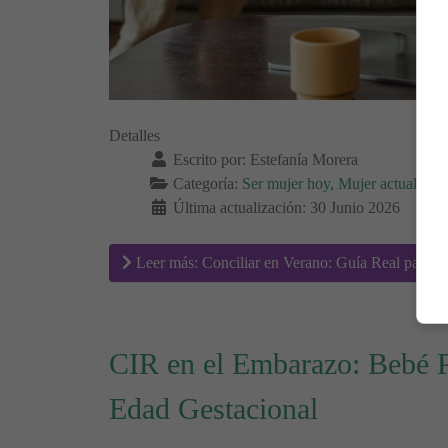
Detalles
Escrito por:
Estefanía Morera
Categoría:
Ser mujer hoy, Mujer actual
Última actualización: 30 Junio 2026
Leer más: Conciliar en Verano: Guía Real para M
CIR en el Embarazo: Bebé 
Edad Gestacional