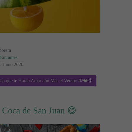
Morera
Entrantes
30 Junio 2026
día que te Harán Amar aún Más el Verano 🍉❤️🌞
r Coca de San Juan 😋