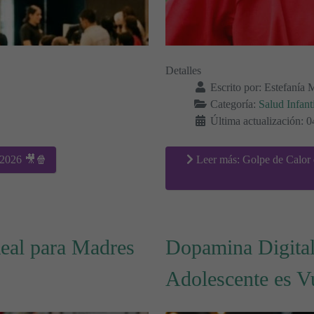
Detalles
Escrito por:
Estefanía 
Categoría:
Salud Infanti
Última actualización: 0
 2026 🎥🍿
Leer más: Golpe de Calor 
Real para Madres
Dopamina Digital
Adolescente es V