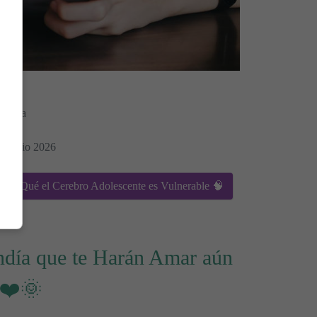
Morera
a
30 Junio 2026
Por Qué el Cerebro Adolescente es Vulnerable 🧠
ndía que te Harán Amar aún
❤️🌞