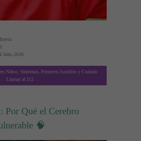
Morera
l
4 Julio 2026
en Niños: Síntomas, Primeros Auxilios y Cuándo
Llamar al 112
: Por Qué el Cerebro
ulnerable 🧠