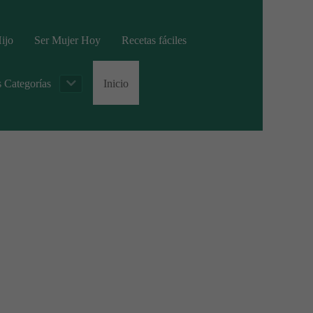
ijo
Ser Mujer Hoy
Recetas fáciles
s Categorías
Inicio