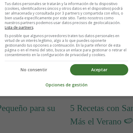
Tus datos personales se tratarán y la información de tu dispositivo
(cookies, identificadores únicos y otros datos en el dispositivo) podrá
ser almacenada y consultada por 3 partners y compartida con ellos, o
bien usada específicamente por este sitio. Tanto nosotros como
nuestros partners podemos usar datos precisos de geolocalización.
Lista de partners
.
Es posible que algunos proveedores traten tus datos personales en
Detalles
virtud de un interés legítimo, algo a lo que puedes oponerte
gestionando tus opciones a continuación. En la parte inferior de esta
Escrito por:
Estefanía 
página o en el menú del sitio, busca un enlace para gestionar o retirar el
Categoría:
Adolescenci
consentimiento en la configuración de privacidad y cookies.
Última actualización: 
No consentir
Aceptar
adres Trabajadoras 🌞
Leer más: Dopamina Digital: 
Opciones de gestión
Pequeño para su
5 Recetas con Sa
Más el Verano 