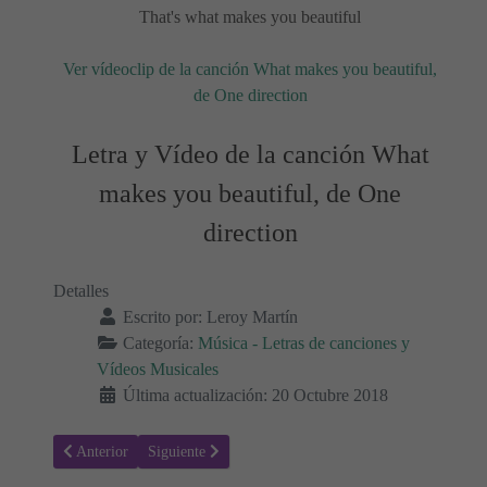
That's what makes you beautiful
Ver vídeoclip de la canción What makes you beautiful,
de One direction
Letra y Vídeo de la canción What
makes you beautiful, de One
direction
Detalles
Escrito por:
Leroy Martín
Categoría:
Música - Letras de canciones y
Vídeos Musicales
Última actualización: 20 Octubre 2018
Artículo anterior: One thing - One direction, Letra y Vídeo de la Ca
Artículo siguiente: Fast Car - Taio Cruz, Letra y Víde
Anterior
Siguiente