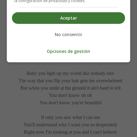
la configuración de privacidad y cookies.
So come on, you got it wrong
Aceptar
To prove I'm right I put it in the song
I don't know why, you're being shy
No consentir
And turn away when I look into your eyes
Opciones de gestión
Everyone else in the room can see it
Everyone else but you
Baby you light up my world like nobody else
The way that you flip your hair gets me overwhelmed
But when you smile at the ground it ain't hard to tell
You don't know oh oh
You don't know you're beautiful
If only you saw what I can see
You'll understand why I want you so desperately
Right now I'm looking at you and I can't believe