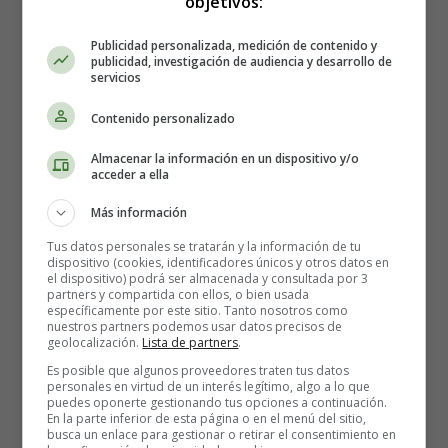
objetivos:
You're turning heads when you walk through the door
Don't need make-up, to cover up
Publicidad personalizada, medición de contenido y
publicidad, investigación de audiencia y desarrollo de
Being the way that you are is enough
servicios
Everyone else in the room can see it
Contenido personalizado
Everyone else but you
Almacenar la información en un dispositivo y/o
acceder a ella
Baby you light up my world like nobody else
The way that you flip your hair gets me overwhelmed
Más información
But when you smile at the ground it ain't hard to tell
Tus datos personales se tratarán y la información de tu
You don't know oh oh
dispositivo (cookies, identificadores únicos y otros datos en
el dispositivo) podrá ser almacenada y consultada por 3
You don't know you're beautiful
partners y compartida con ellos, o bien usada
específicamente por este sitio. Tanto nosotros como
nuestros partners podemos usar datos precisos de
If only you saw what I can see
geolocalización.
Lista de partners
.
You'll understand why I want you so desperately
Es posible que algunos proveedores traten tus datos
Right now I'm looking at you and I can't believe
personales en virtud de un interés legítimo, algo a lo que
You don't know oh oh
puedes oponerte gestionando tus opciones a continuación.
En la parte inferior de esta página o en el menú del sitio,
You don't know you're beautiful oh oh
busca un enlace para gestionar o retirar el consentimiento en
But that's what makes you beautiful