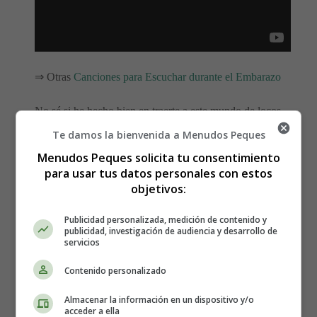
⇒ Otras
Canciones para Escuchar durante el Embarazo
No sé si he hecho bien en traerte a este mundo de locos
Yo quiero pensar que acerté y te sabré proteger
Te damos la bienvenida a Menudos Peques
No sé si he hecho bien, pero cuando te miro a los ojos
Menudos Peques solicita tu consentimiento
Me salen escudos del pecho, te quiero morder
para usar tus datos personales con estos
objetivos:
No puedo decirte que vaya a ser fácil, a veces
Los días se ponen tan tristes que pierdes la fe
Publicidad personalizada, medición de contenido y
publicidad, investigación de audiencia y desarrollo de
servicios
Pero, hay carreteras que bailan despacio
Colores que nunca podrás olvidar
Contenido personalizado
Hay besos eternos que no se terminan
Y risas que nunca podrás comparar
Almacenar la información en un dispositivo y/o
acceder a ella