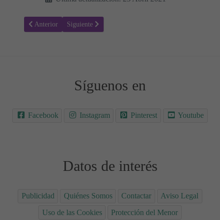
Artículo anterior: Bebé - Paty Cantú - Letra de la canción con vídeo
Artículo siguiente: Solo Tú de Paula Rojo - Letra canc
Anterior
Siguiente
Síguenos en
Facebook
Instagram
Pinterest
Youtube
Datos de interés
Publicidad
Quiénes Somos
Contactar
Aviso Legal
Uso de las Cookies
Protección del Menor