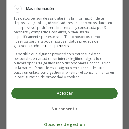
Miles de animales de todas las formas
Más información
Amigos que siempre te van a salvar
Tus datos personales se tratarán y la información de tu
Un sol y una luna que nunca se olvidan
dispositivo (cookies, identificadores únicos y otros datos en
Que todo este mundo tiene que girar
el dispositivo) podrá ser almacenada y consultada por 3
partners y compartida con ellos, o bien usada
específicamente por este sitio. Tanto nosotros como
Y, en medio de todo, yo sé que habrá un día
nuestros partners podemos usar datos precisos de
geolocalización.
Lista de partners
.
En el que tu mano tendré que soltar
Es posible que algunos proveedores traten tus datos
Y ya, de reojo
personales en virtud de un interés legítimo, algo a lo que
Te intentaré cuidar
puedes oponerte gestionando tus opciones a continuación.
En la parte inferior de esta página o en el menú del sitio,
busca un enlace para gestionar o retirar el consentimiento en
No sé si he hecho bien en traerte a este mundo de locos
la configuración de privacidad y cookies.
Ya quiero matar al primero que te haga llorar
No sé si he hecho bien, pero cuando te miro a los ojos
Aceptar
El mundo parece más grande y yo puedo volar
No consentir
No sé si decirte que no va a ser fácil a veces
Hay tantos idiotas que ponen el mundo al revés
Opciones de gestión