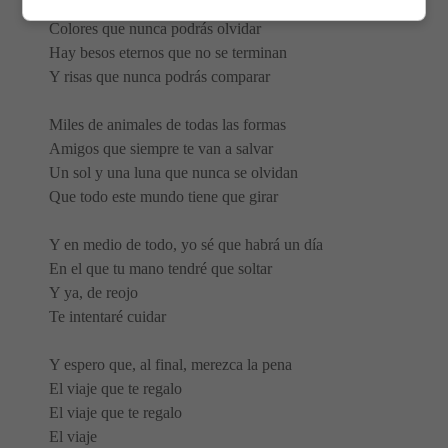
Pero, hay carreteras que bailan despacio
Colores que nunca podrás olvidar
Hay besos eternos que no se terminan
Y risas que nunca podrás comparar
Miles de animales de todas las formas
Amigos que siempre te van a salvar
Un sol y una luna que nunca se olvidan
Que todo este mundo tiene que girar
Y en medio de todo, yo sé que habrá un día
En el que tu mano tendré que soltar
Y ya, de reojo
Te intentaré cuidar
Y espero que, al final, merezca la pena
El viaje que te regalo
El viaje que te regalo
El viaje