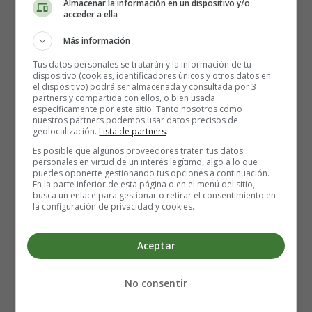
Almacenar la información en un dispositivo y/o
acceder a ella
La luna es clara me calló que yo me calle
Cuando se calló la luna en la calle de la luz
Más información
Por mi cordura me callé
Tus datos personales se tratarán y la información de tu
Se hizo la luna con mi calle y con mi cuna
dispositivo (cookies, identificadores únicos y otros datos en
el dispositivo) podrá ser almacenada y consultada por 3
Y con mi poca hambre en ayunas
partners y compartida con ellos, o bien usada
Y el viento solo por volver
específicamente por este sitio. Tanto nosotros como
nuestros partners podemos usar datos precisos de
Trajo una nube y desde aquella noche
geolocalización.
Lista de partners
.
Que no he vuelto a hablar
Es posible que algunos proveedores traten tus datos
Y así callado me quedé
personales en virtud de un interés legítimo, algo a lo que
Y la luna no me ha vuelto a visitar
puedes oponerte gestionando tus opciones a continuación.
En la parte inferior de esta página o en el menú del sitio,
busca un enlace para gestionar o retirar el consentimiento en
La rueda de la fortuna
la configuración de privacidad y cookies.
Que gira como ninguna
En un desierto sin dunas
Aceptar
Más allá del firmamento
No consentir
El destino es su amargura
Le gusta hacer travesuras