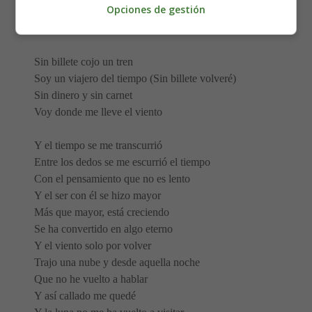
Opciones de gestión
Desata las ataduras
Y ata los acordes sueltos
Sin billete cojo un tren
Soy un viajero del tiempo (Sin billete volveré)
Sin dinero y sin carnet
Voy donde me lleve el viento
Y el tiempo se me transcurrió
Entre los dedos se me escurrió el tiempo
Con el pensamiento que no es lento
Y el ser con él se hizo mayor
Más que mayor, está creciendo
Se ha convertido en algo eterno
Y el viento solo por volver
Trajo una nube y desde aquella noche
Que no he vuelto a hablar
Y así callado me quedé