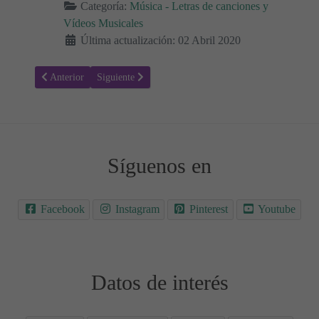
Categoría:
Música - Letras de canciones y
Vídeos Musicales
Última actualización: 02 Abril 2020
Artículo anterior: Letra y vídeo de la canción, Yo No Estoy Loco, d
Artículo siguiente: Letra de la canción, Muévelo, de
Anterior
Siguiente
Síguenos en
Facebook
Instagram
Pinterest
Youtube
Datos de interés