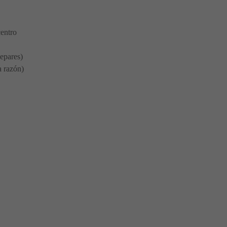
centro
separes)
a razón)