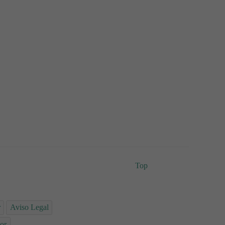
Top
r
Aviso Legal
or