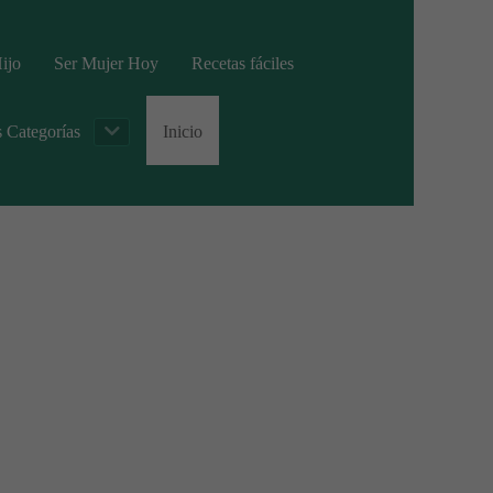
ijo
Ser Mujer Hoy
Recetas fáciles
s Categorías
Inicio