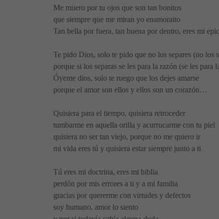
Me muero por tu ojos que son tan bonitos
que siempre que me miran yo enamoraito
Tan bella por fuera, tan buena por dentro, eres mi epi
Te pido Dios, solo te pido que no los separes (no los 
porque si los separas se les para la razón (se les para l
Óyeme dios, solo te ruego que los dejes amarse
porque el amor son ellos y ellos son un corazón…
Quisiera para el tiempo, quisiera retroceder
tumbarme en aquella orilla y acurrucarme con tu piel
quisiera no ser tan viejo, porque no me quiero ir
mi vida eres tú y quisiera estar siempre junto a ti
Tú eres mi doctrina, eres mi biblia
perdón por mis errores a ti y a mi familia
gracias por quererme con virtudes y defectos
soy humano, amor lo siento
y por si todavía cabía alguna duda