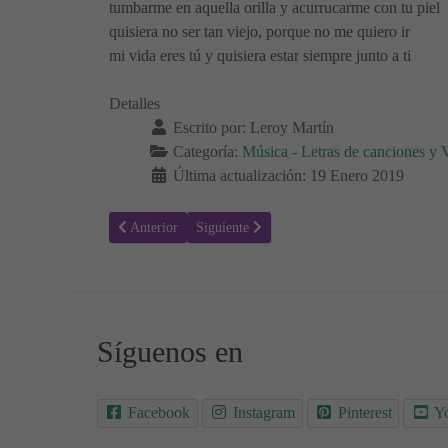
tumbarme en aquella orilla y acurrucarme con tu piel
quisiera no ser tan viejo, porque no me quiero ir
mi vida eres tú y quisiera estar siempre junto a ti
Detalles
Escrito por:
Leroy Martín
Categoría:
Música - Letras de canciones y 
Última actualización: 19 Enero 2019
Artículo anterior: Letra de la canción Mujer Bruja, Lola 
Artículo siguiente: Letra de la canción, Per
Anterior
Siguiente
Síguenos en
Facebook
Instagram
Pinterest
Y