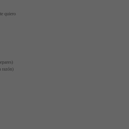
 te quiero
separes)
a razón)