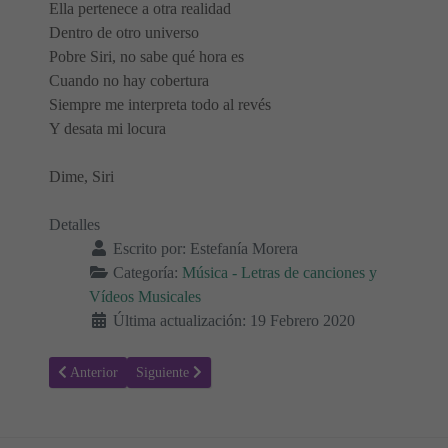
Ella pertenece a otra realidad
Dentro de otro universo
Pobre Siri, no sabe qué hora es
Cuando no hay cobertura
Siempre me interpreta todo al revés
Y desata mi locura
Dime, Siri
Detalles
Escrito por:
Estefanía Morera
Categoría:
Música - Letras de canciones y
Vídeos Musicales
Última actualización: 19 Febrero 2020
Artículo anterior: Letra y vídeo de la canción, Sobrenatural, Dvicio f
Artículo siguiente: Letra y vídeo de la canción, Desper
Anterior
Siguiente