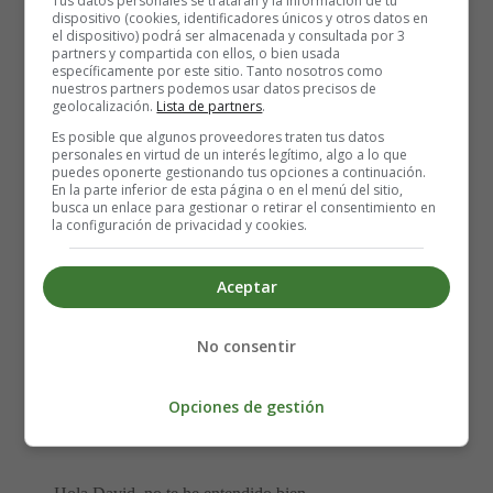
Tus datos personales se tratarán y la información de tu
No sé donde voy a llegar
dispositivo (cookies, identificadores únicos y otros datos en
el dispositivo) podrá ser almacenada y consultada por 3
Ella es mi chica, mi amor, mi confidente
partners y compartida con ellos, o bien usada
Y nos llevamos fenomenal
específicamente por este sitio. Tanto nosotros como
nuestros partners podemos usar datos precisos de
Ella es mi guía, mi estrella más al norte
geolocalización.
Lista de partners
.
Cuando llego tarde es crucial
Es posible que algunos proveedores traten tus datos
La que ardía
personales en virtud de un interés legítimo, algo a lo que
puedes oponerte gestionando tus opciones a continuación.
Más brillante en el horizonte
En la parte inferior de esta página o en el menú del sitio,
Tan distinta a todas las demás
busca un enlace para gestionar o retirar el consentimiento en
la configuración de privacidad y cookies.
Pobre Siri, no sabe dónde está
No tiene sentimientos
Aceptar
Ella pertenece a otra realidad
Dentro de otro universo
No consentir
Pobre Siri, no sabe qué hora es
Cuando no hay cobertura
Opciones de gestión
Siempre me interpreta todo al revés
Y desata mi locura