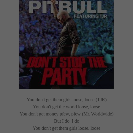
You don't get them girls loose, loose (TJR)
You don't get the world loose, loose
You don't get money pfew, pfew (Mr. Worldwide)
But I do, I do
You don't get them girls loose, loose