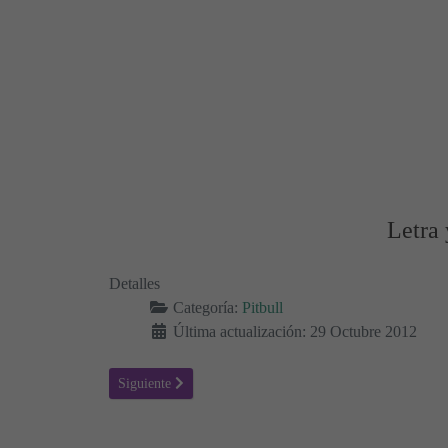
Letra 
Detalles
Categoría:
Pitbull
Última actualización: 29 Octubre 2012
Artículo siguiente: DJ got us fallin' in love - Usher feat P
Siguiente