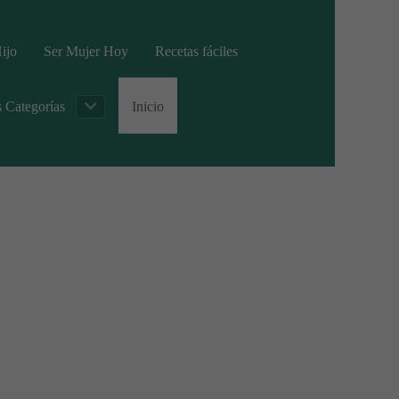
ijo
Ser Mujer Hoy
Recetas fáciles
s Categorías
Inicio