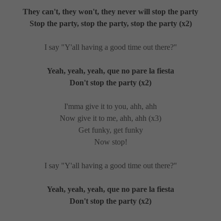
They can't, they won't, they never will stop the party
Stop the party, stop the party, stop the party (x2)
I say "Y'all having a good time out there?"
Yeah, yeah, yeah, que no pare la fiesta
Don't stop the party (x2)
I'mma give it to you, ahh, ahh
Now give it to me, ahh, ahh (x3)
Get funky, get funky
Now stop!
I say "Y'all having a good time out there?"
Yeah, yeah, yeah, que no pare la fiesta
Don't stop the party (x2)