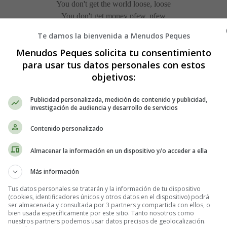
You don't get the world loose, loose
You don't get money pfew, pfew
But I do, I do
Te damos la bienvenida a Menudos Peques
Menudos Peques solicita tu consentimiento
I say "Y'all having a good time out there?"
para usar tus datos personales con estos
objetivos:
Yeah, yeah, yeah, que no pare la fiesta
Don't stop the party (x2)
Publicidad personalizada, medición de contenido y publicidad,
investigación de audiencia y desarrollo de servicios
I'm running through this world like a running back
Scarface, world is mine, running back
Contenido personalizado
30.000 people in Hannover to see me
80.000 in London Wembley
Almacenar la información en un dispositivo y/o acceder a ella
90.000 Morroco, and I'm just getting warmed up, papo
Más información
tch me with Redone in Stockholm, Beirut Café getting my drink on, M
While all the pretty women hit the hooka
Tus datos personales se tratarán y la información de tu dispositivo
(cookies, identificadores únicos y otros datos en el dispositivo) podrá
All of 'em sweet, azucar, azucar
ser almacenada y consultada por 3 partners y compartida con ellos, o
Dale disfruta
bien usada específicamente por este sitio. Tanto nosotros como
nuestros partners podemos usar datos precisos de geolocalización.